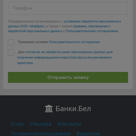
Телефон
Предварительно ознакомившись с
условиями обработки персональных
данных ООО «Майфин»
, а также с моими
правами, связанными с
обработкой персональных данных
и
Пользовательским соглашением
:
Принимаю условия
Пользовательского соглашения
Даю
согласие на обработку моих персональных данных для
получения информационно-новостной рассылки рекламного
характера
Отправить заявку
Банки
.Бел
О нас
Реклама
Контакты
Условия использования
Вакансии