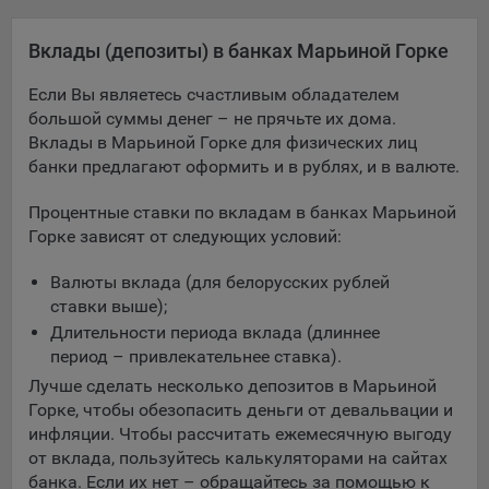
Яндекса рекламная сеть (Yandex Mobile Ads, ADFOX) -
сервис показа контекстной рекламы. Адрес: Yandex
Вклады (депозиты) в банках Марьиной Горке
Europe AG, Werftestrasse 4, CH-6005 Luzern, Switzerland.
Если Вы являетесь счастливым обладателем
Google Ads - сервис показа контекстной рекламы,
большой суммы денег – не прячьте их дома.
предоставляемый компанией Google Ireland Ltd, Gordon
Вклады в Марьиной Горке для физических лиц
House Barrow Street Dublin 4, D04E5W5 Ireland.
банки предлагают оформить и в рублях, и в валюте.
Процентные ставки по вкладам в банках Марьиной
Сохранить мои изменения
Горке зависят от следующих условий:
Сохранить по умолчанию
Валюты вклада (для белорусских рублей
ставки выше);
Длительности периода вклада (длиннее
период – привлекательнее ставка).
Лучше сделать несколько депозитов в Марьиной
Горке, чтобы обезопасить деньги от девальвации и
инфляции. Чтобы рассчитать ежемесячную выгоду
от вклада, пользуйтесь калькуляторами на сайтах
банка. Если их нет – обращайтесь за помощью к