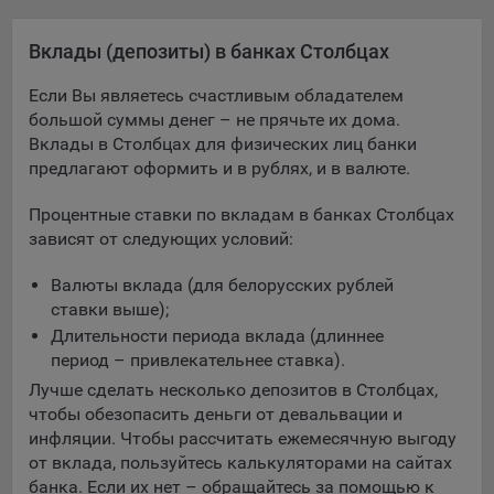
Яндекса рекламная сеть (Yandex Mobile Ads, ADFOX) -
сервис показа контекстной рекламы. Адрес: Yandex
Вклады (депозиты) в банках Столбцах
Europe AG, Werftestrasse 4, CH-6005 Luzern, Switzerland.
Если Вы являетесь счастливым обладателем
Google Ads - сервис показа контекстной рекламы,
большой суммы денег – не прячьте их дома.
предоставляемый компанией Google Ireland Ltd, Gordon
Вклады в Столбцах для физических лиц банки
House Barrow Street Dublin 4, D04E5W5 Ireland.
предлагают оформить и в рублях, и в валюте.
Процентные ставки по вкладам в банках Столбцах
Сохранить мои изменения
зависят от следующих условий:
Сохранить по умолчанию
Валюты вклада (для белорусских рублей
ставки выше);
Длительности периода вклада (длиннее
период – привлекательнее ставка).
Лучше сделать несколько депозитов в Столбцах,
чтобы обезопасить деньги от девальвации и
инфляции. Чтобы рассчитать ежемесячную выгоду
от вклада, пользуйтесь калькуляторами на сайтах
банка. Если их нет – обращайтесь за помощью к