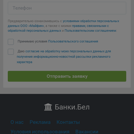
Телефон
Предварительно ознакомившись с
условиями обработки персональных
данных ООО «Майфин»
, а также с моими
правами, связанными с
обработкой персональных данных
и
Пользовательским соглашением
:
Принимаю условия
Пользовательского соглашения
Даю
согласие на обработку моих персональных данных для
получения информационно-новостной рассылки рекламного
характера
Отправить заявку
Банки
.Бел
О нас
Реклама
Контакты
Условия использования
Вакансии