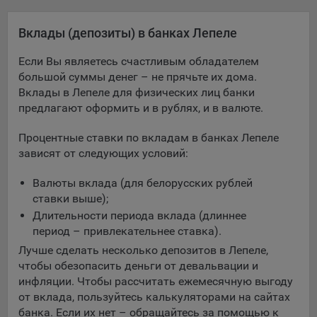
Яндекса рекламная сеть (Yandex Mobile Ads, ADFOX) -
сервис показа контекстной рекламы. Адрес: Yandex
Вклады (депозиты) в банках Лепеле
Europe AG, Werftestrasse 4, CH-6005 Luzern, Switzerland.
Если Вы являетесь счастливым обладателем
Google Ads - сервис показа контекстной рекламы,
большой суммы денег – не прячьте их дома.
предоставляемый компанией Google Ireland Ltd, Gordon
Вклады в Лепеле для физических лиц банки
House Barrow Street Dublin 4, D04E5W5 Ireland.
предлагают оформить и в рублях, и в валюте.
Процентные ставки по вкладам в банках Лепеле
Сохранить мои изменения
зависят от следующих условий:
Сохранить по умолчанию
Валюты вклада (для белорусских рублей
ставки выше);
Длительности периода вклада (длиннее
период – привлекательнее ставка).
Лучше сделать несколько депозитов в Лепеле,
чтобы обезопасить деньги от девальвации и
инфляции. Чтобы рассчитать ежемесячную выгоду
от вклада, пользуйтесь калькуляторами на сайтах
банка. Если их нет – обращайтесь за помощью к