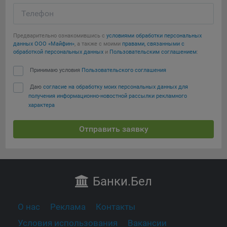
Телефон
Предварительно ознакомившись с
условиями обработки персональных
данных ООО «Майфин»
, а также с моими
правами, связанными с
обработкой персональных данных
и
Пользовательским соглашением
:
Принимаю условия
Пользовательского соглашения
Даю
согласие на обработку моих персональных данных для
получения информационно-новостной рассылки рекламного
характера
Отправить заявку
Банки
.Бел
О нас
Реклама
Контакты
Условия использования
Вакансии