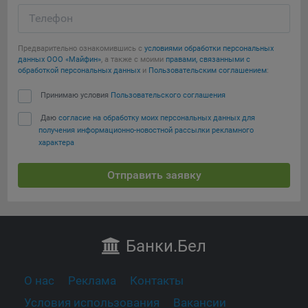
Телефон
Предварительно ознакомившись с
условиями обработки персональных
данных ООО «Майфин»
, а также с моими
правами, связанными с
обработкой персональных данных
и
Пользовательским соглашением
:
Принимаю условия
Пользовательского соглашения
Даю
согласие на обработку моих персональных данных для
получения информационно-новостной рассылки рекламного
характера
Отправить заявку
Банки
.Бел
О нас
Реклама
Контакты
Условия использования
Вакансии