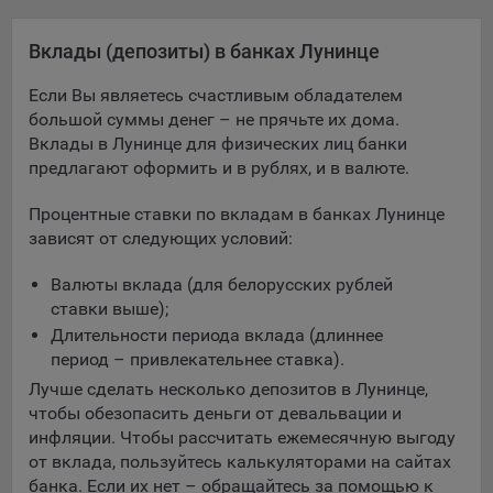
Яндекса рекламная сеть (Yandex Mobile Ads, ADFOX) -
сервис показа контекстной рекламы. Адрес: Yandex
Вклады (депозиты) в банках Лунинце
Europe AG, Werftestrasse 4, CH-6005 Luzern, Switzerland.
Если Вы являетесь счастливым обладателем
Google Ads - сервис показа контекстной рекламы,
большой суммы денег – не прячьте их дома.
предоставляемый компанией Google Ireland Ltd, Gordon
Вклады в Лунинце для физических лиц банки
House Barrow Street Dublin 4, D04E5W5 Ireland.
предлагают оформить и в рублях, и в валюте.
Процентные ставки по вкладам в банках Лунинце
Сохранить мои изменения
зависят от следующих условий:
Сохранить по умолчанию
Валюты вклада (для белорусских рублей
ставки выше);
Длительности периода вклада (длиннее
период – привлекательнее ставка).
Лучше сделать несколько депозитов в Лунинце,
чтобы обезопасить деньги от девальвации и
инфляции. Чтобы рассчитать ежемесячную выгоду
от вклада, пользуйтесь калькуляторами на сайтах
банка. Если их нет – обращайтесь за помощью к