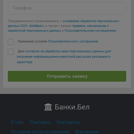
Телефон
Предварительно ознакомившись с
условиями обработки персональных
данных ООО «Майфин»
, а также с моими
правами, связанными с
обработкой персональных данных
и
Пользовательским соглашением
:
Принимаю условия
Пользовательского соглашения
Даю
согласие на обработку моих персональных данных для
получения информационно-новостной рассылки рекламного
характера
Отправить заявку
Банки
.Бел
О нас
Реклама
Контакты
Условия использования
Вакансии