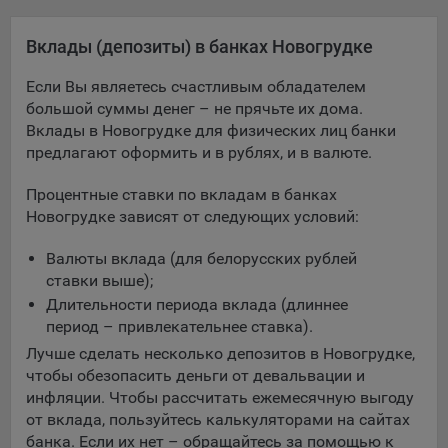
Яндекса рекламная сеть (Yandex Mobile Ads, ADFOX) -
сервис показа контекстной рекламы. Адрес: Yandex
Вклады (депозиты) в банках Новогрудке
Europe AG, Werftestrasse 4, CH-6005 Luzern, Switzerland.
Если Вы являетесь счастливым обладателем
Google Ads - сервис показа контекстной рекламы,
большой суммы денег – не прячьте их дома.
предоставляемый компанией Google Ireland Ltd, Gordon
Вклады в Новогрудке для физических лиц банки
House Barrow Street Dublin 4, D04E5W5 Ireland.
предлагают оформить и в рублях, и в валюте.
Процентные ставки по вкладам в банках
Сохранить мои изменения
Новогрудке зависят от следующих условий:
Сохранить по умолчанию
Валюты вклада (для белорусских рублей
ставки выше);
Длительности периода вклада (длиннее
период – привлекательнее ставка).
Лучше сделать несколько депозитов в Новогрудке,
чтобы обезопасить деньги от девальвации и
инфляции. Чтобы рассчитать ежемесячную выгоду
от вклада, пользуйтесь калькуляторами на сайтах
банка. Если их нет – обращайтесь за помощью к