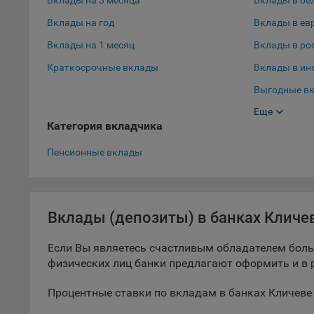
Вклады на 3 месяца
Вклады в бе
9.5. Ф
Вклады на год
Вклады в ев
реклам
Вклады на 1 месяц
Вклады в ро
Технич
Краткосрочные вклады
Вклады в ин
Необхо
Выгодные вк
Analyt
Еще
Выгодные вк
Общест
Категория вкладчика
пользо
Вклады в до
Пенсионные вклады
Осталь
Отключ
предпо
популя
Вклады (депозиты) в банках Кличе
исходя
Если Вы являетесь счастливым обладателем боль
При эт
физических лиц банки предлагают оформить и в р
«Инког
автома
Процентные ставки по вкладам в банках Кличеве
персон
соотве