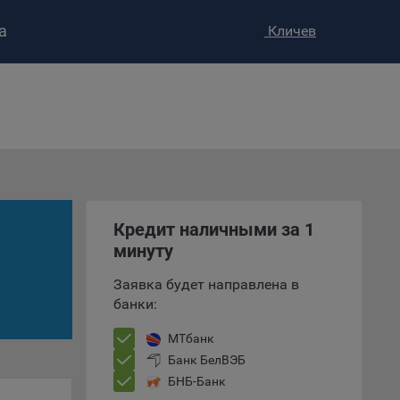
а
Кличев
ство»
)
ке и
анных.
Кредит наличными за 1
минуту
е
и
Заявка будет направлена в
ее –
банки:
МТбанк
Банк БелВЭБ
т
БНБ-Банк
вать