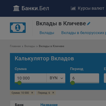
Банки
.Бел
Курсы валют
Вклады в Кличеве
Вклады
Вклады в белорусских 
ПОЛОЖЕ
Обще
Главная
Вклады
Вклады в Кличеве
удел
отве
Калькулятор Вкладов
Утве
«По
Сумма
Период
Е
перс
Бела
BYN
«За
Поли
×
×
Сумма: 10 000
Период: 6
осу
«ban
файл
Банк
Название