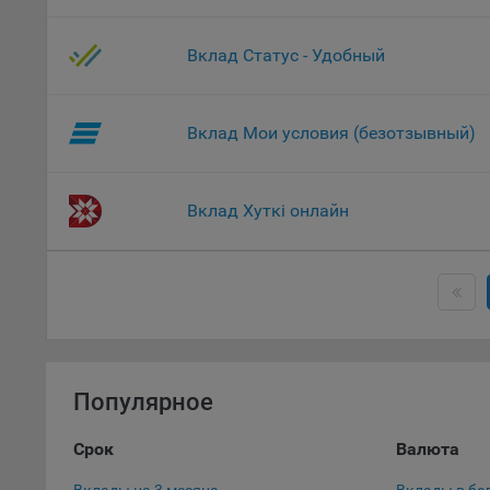
Данные
дополн
Вклад Статус - Удобный
пользо
предот
функци
Вклад Мои условия (безотзывный)
9.3. Ф
файлы 
предпо
Вклад Хуткі онлайн
пользо
соотве
9.4. А
Данные
исполь
Аналит
посеща
Популярное
исполь
Благод
Срок
Валюта
тенден
для ан