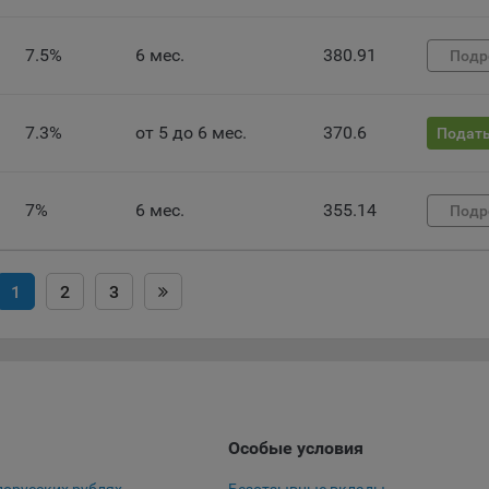
 файлы cookie используются для обеспечения работы некоторых
ительных функций сайтов, например, для хранения предпочтений
7.5%
6 мес.
380.91
Подр
вателя, в том числе имени пользователя или выбора языка, и для
вращения повторных прохождений опросов пользователями. Под
и улучшают условия работы пользователей с сайтом.
7.3%
от 5 до 6 мес.
370.6
Подать
айлы cookie предпочтений, например, для настройки контента. Данн
cookie собирают информацию о выборе пользователя на сайте и ег
чтениях и позволяют Обществу «запомнить» информацию о выбр
7%
6 мес.
355.14
Подр
вателем городе и других местных настройках для того, чтобы
тствующим образом настраивать сайт.
налитические файлы cookie, например Яндекс.Метрика, Google Analyt
1
2
3
 файлы cookie собирают информацию о том, как пользователь
зовал сайты, и позволяют Обществу вносить в них улучшения.
ические файлы cookie показывают, какие страницы сайта Общест
ются чаще всего, помогают выявлять трудности, возникающие пр
зовании сайта, а также позволяют оценить эффективность реклам
аря этому у Общества есть возможность составить представление
Особые условия
циях использования сайта в целом. Общество использует информ
ализа трафика на сайтах.