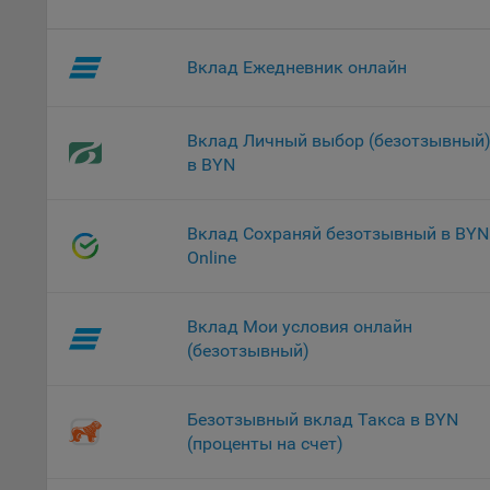
проц
Файл
Вклад Ежедневник онлайн
комп
указ
сове
выби
Вклад Личный выбор (безотзывный
напр
в BYN
Целя
Обще
Вклад Сохраняй безотзывный в BYN
пер
Online
На с
сайт
Вклад Мои условия онлайн
(зад
(безотзывный)
Общ
(вкл
стат
Безотзывный вклад Такса в BYN
поль
(проценты на счет)
Обще
это 