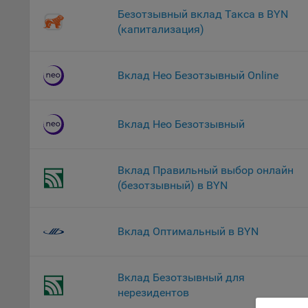
файл
Безотзывный вклад Такса в BYN
(капитализация)
На с
Обще
поль
Вклад Нео Безотзывный Online
поль
рекл
Иног
Вклад Нео Безотзывный
эффе
зап
Обще
Вклад Правильный выбор онлайн
оцен
(безотзывный) в BYN
Срок
Поль
файл
Вклад Оптимальный в BYN
испо
потр
верс
Вклад Безотзывный для
стра
нерезидентов