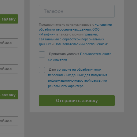
Телефон
е
 заявку
Предварительно ознакомившись с
условиями
вий,
обработки персональных данных ООО
 или
«Майфин»
, а также с моими
правами,
йта,
связанными с обработкой персональных
обнее
данных
и
Пользовательским соглашением
:
Принимаю условия
Пользовательского
соглашения
обнее
Даю
согласие на обработку моих
персональных данных для получения
ваемые
информационно-новостной рассылки
ie
рекламного характера
 заявку
Отправить заявку
обнее
, если
ение