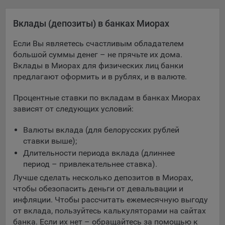
Яндекса рекламная сеть (Yandex Mobile Ads, ADFOX) -
сервис показа контекстной рекламы. Адрес: Yandex
Вклады (депозиты) в банках Миорах
Europe AG, Werftestrasse 4, CH-6005 Luzern, Switzerland.
Если Вы являетесь счастливым обладателем
Google Ads - сервис показа контекстной рекламы,
большой суммы денег – не прячьте их дома.
предоставляемый компанией Google Ireland Ltd, Gordon
Вклады в Миорах для физических лиц банки
House Barrow Street Dublin 4, D04E5W5 Ireland.
предлагают оформить и в рублях, и в валюте.
Процентные ставки по вкладам в банках Миорах
Сохранить мои изменения
зависят от следующих условий:
Сохранить по умолчанию
Валюты вклада (для белорусских рублей
ставки выше);
Длительности периода вклада (длиннее
период – привлекательнее ставка).
Лучше сделать несколько депозитов в Миорах,
чтобы обезопасить деньги от девальвации и
инфляции. Чтобы рассчитать ежемесячную выгоду
от вклада, пользуйтесь калькуляторами на сайтах
банка. Если их нет – обращайтесь за помощью к