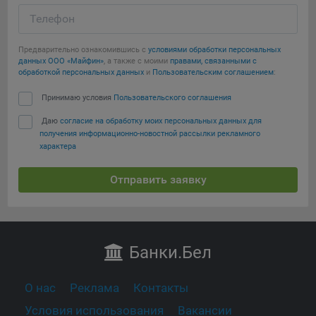
Телефон
Предварительно ознакомившись с
условиями обработки персональных
данных ООО «Майфин»
, а также с моими
правами, связанными с
обработкой персональных данных
и
Пользовательским соглашением
:
Принимаю условия
Пользовательского соглашения
Даю
согласие на обработку моих персональных данных для
получения информационно-новостной рассылки рекламного
характера
Отправить заявку
Банки
.Бел
О нас
Реклама
Контакты
Условия использования
Вакансии