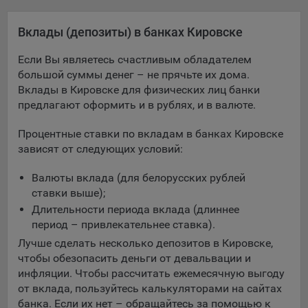
Яндекса рекламная сеть (Yandex Mobile Ads, ADFOX) -
сервис показа контекстной рекламы. Адрес: Yandex
Вклады (депозиты) в банках Кировске
Europe AG, Werftestrasse 4, CH-6005 Luzern, Switzerland.
Если Вы являетесь счастливым обладателем
Google Ads - сервис показа контекстной рекламы,
большой суммы денег – не прячьте их дома.
предоставляемый компанией Google Ireland Ltd, Gordon
Вклады в Кировске для физических лиц банки
House Barrow Street Dublin 4, D04E5W5 Ireland.
предлагают оформить и в рублях, и в валюте.
Процентные ставки по вкладам в банках Кировске
Сохранить мои изменения
зависят от следующих условий:
Сохранить по умолчанию
Валюты вклада (для белорусских рублей
ставки выше);
Длительности периода вклада (длиннее
период – привлекательнее ставка).
Лучше сделать несколько депозитов в Кировске,
чтобы обезопасить деньги от девальвации и
инфляции. Чтобы рассчитать ежемесячную выгоду
от вклада, пользуйтесь калькуляторами на сайтах
банка. Если их нет – обращайтесь за помощью к