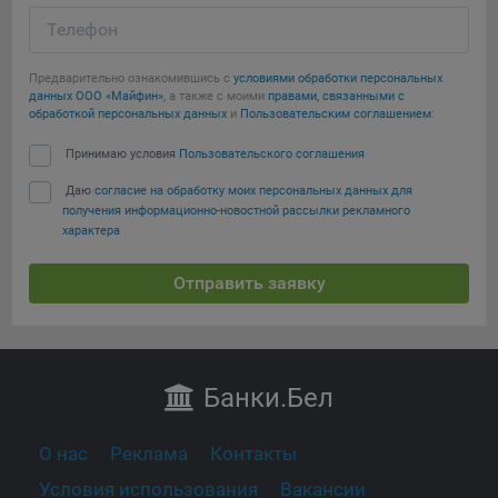
Телефон
Предварительно ознакомившись с
условиями обработки персональных
данных ООО «Майфин»
, а также с моими
правами, связанными с
обработкой персональных данных
и
Пользовательским соглашением
:
Принимаю условия
Пользовательского соглашения
Даю
согласие на обработку моих персональных данных для
получения информационно-новостной рассылки рекламного
характера
Отправить заявку
Банки
.Бел
О нас
Реклама
Контакты
Условия использования
Вакансии