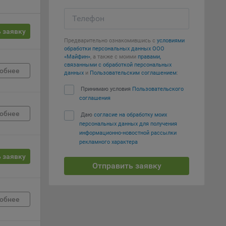
Телефон
е
 заявку
Предварительно ознакомившись с
условиями
вий,
обработки персональных данных ООО
 или
«Майфин»
, а также с моими
правами,
йта,
связанными с обработкой персональных
обнее
данных
и
Пользовательским соглашением
:
Принимаю условия
Пользовательского
соглашения
обнее
Даю
согласие на обработку моих
персональных данных для получения
ваемые
информационно-новостной рассылки
ie
рекламного характера
 заявку
Отправить заявку
обнее
, если
ение