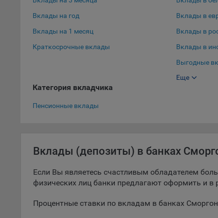
Вклады на 3 месяца
Вклады в бе
9.5. Ф
Вклады на год
Вклады в ев
реклам
Вклады на 1 месяц
Вклады в ро
Технич
Краткосрочные вклады
Вклады в ин
Необхо
Выгодные вк
Analyt
Еще
Выгодные вк
Общест
Категория вкладчика
пользо
Вклады в до
Пенсионные вклады
Осталь
Отключ
предпо
популя
Вклады (депозиты) в банках Сморг
исходя
Если Вы являетесь счастливым обладателем боль
При эт
физических лиц банки предлагают оформить и в р
«Инког
автома
Процентные ставки по вкладам в банках Сморгон
персон
соотве