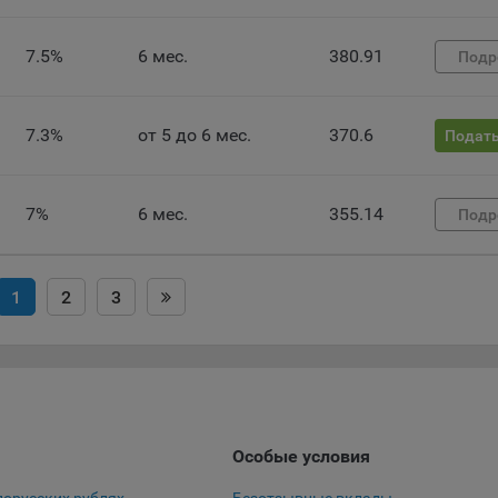
 файлы cookie используются для обеспечения работы некоторых
ительных функций сайтов, например, для хранения предпочтений
7.5%
6 мес.
380.91
Подр
вателя, в том числе имени пользователя или выбора языка, и для
вращения повторных прохождений опросов пользователями. Под
и улучшают условия работы пользователей с сайтом.
7.3%
от 5 до 6 мес.
370.6
Подать
айлы cookie предпочтений, например, для настройки контента. Данн
cookie собирают информацию о выборе пользователя на сайте и ег
чтениях и позволяют Обществу «запомнить» информацию о выбр
7%
6 мес.
355.14
Подр
вателем городе и других местных настройках для того, чтобы
тствующим образом настраивать сайт.
налитические файлы cookie, например Яндекс.Метрика, Google Analyt
1
2
3
 файлы cookie собирают информацию о том, как пользователь
зовал сайты, и позволяют Обществу вносить в них улучшения.
ические файлы cookie показывают, какие страницы сайта Общест
ются чаще всего, помогают выявлять трудности, возникающие пр
зовании сайта, а также позволяют оценить эффективность реклам
аря этому у Общества есть возможность составить представление
Особые условия
циях использования сайта в целом. Общество использует информ
ализа трафика на сайтах.