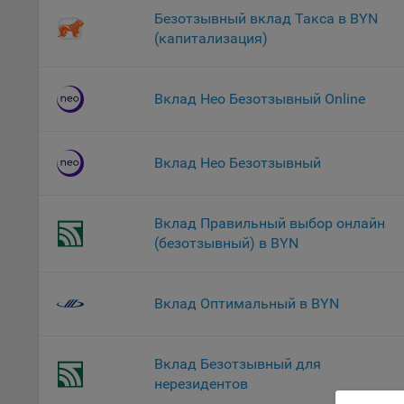
файл
Безотзывный вклад Такса в BYN
(капитализация)
На с
Обще
поль
Вклад Нео Безотзывный Online
поль
рекл
Иног
Вклад Нео Безотзывный
эффе
зап
Обще
Вклад Правильный выбор онлайн
оцен
(безотзывный) в BYN
Срок
Поль
файл
Вклад Оптимальный в BYN
испо
потр
верс
Вклад Безотзывный для
стра
нерезидентов