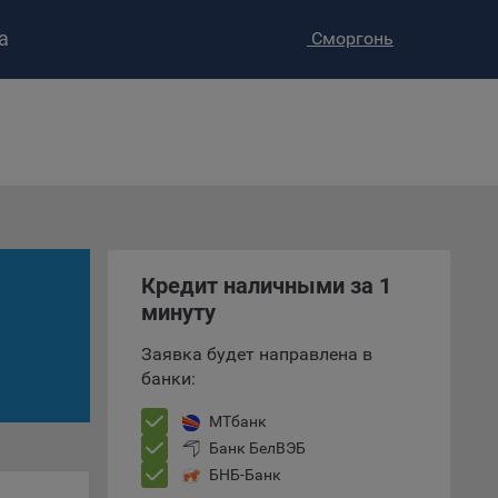
а
Сморгонь
ство»
)
ке и
анных.
Кредит наличными за 1
минуту
е
и
Заявка будет направлена в
ее –
банки:
МТбанк
Банк БелВЭБ
т
БНБ-Банк
вать