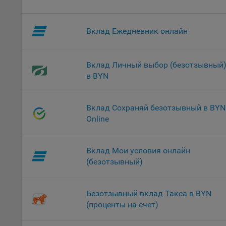
проц
Файл
Вклад Ежедневник онлайн
комп
указ
сове
выби
Вклад Личный выбор (безотзывный
напр
в BYN
Целя
Обще
Вклад Сохраняй безотзывный в BYN
пер
Online
На с
сайт
Вклад Мои условия онлайн
(зад
(безотзывный)
Общ
(вкл
стат
Безотзывный вклад Такса в BYN
поль
(проценты на счет)
Обще
это 