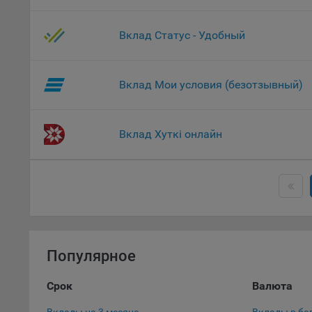
Данные
дополн
Вклад Статус - Удобный
пользо
предот
функци
Вклад Мои условия (безотзывный)
9.3. Ф
файлы 
предпо
Вклад Хуткі онлайн
пользо
соотве
9.4. А
Данные
исполь
Аналит
посеща
Популярное
исполь
Благод
Срок
Валюта
тенден
для ан