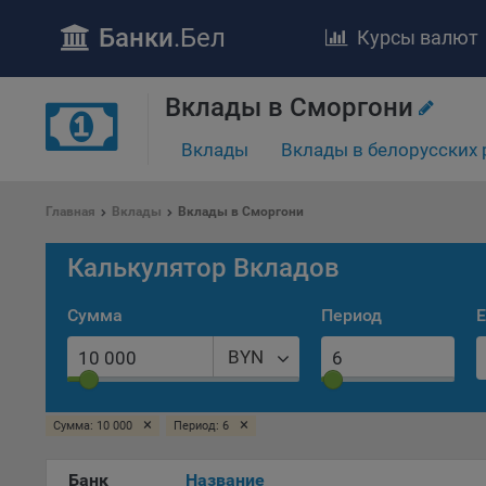
Банки
.Бел
Курсы валют
Вклады в Сморгони
Вклады
Вклады в белорусских 
ПОЛОЖЕ
Обще
Главная
Вклады
Вклады в Сморгони
удел
отве
Калькулятор Вкладов
Утве
«По
Сумма
Период
Е
перс
Бела
BYN
«За
Поли
×
×
Сумма: 10 000
Период: 6
осу
«ban
файл
Банк
Название