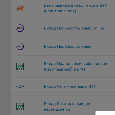
файл
Безотзывный вклад Такса в BYN
(капитализация)
На с
Обще
поль
Вклад Нео Безотзывный Online
поль
рекл
Иног
Вклад Нео Безотзывный
эффе
зап
Обще
Вклад Правильный выбор онлайн
оцен
(безотзывный) в BYN
Срок
Поль
файл
Вклад Оптимальный в BYN
испо
потр
верс
Вклад Безотзывный для
стра
нерезидентов