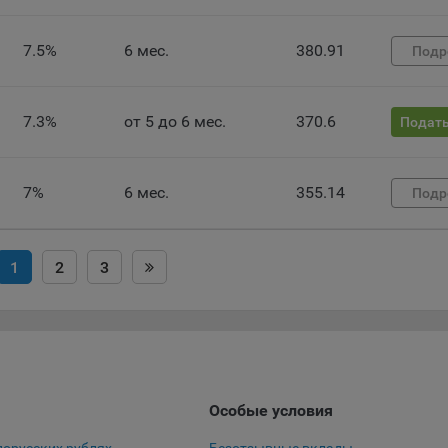
 файлы cookie используются для обеспечения работы некоторых
ительных функций сайтов, например, для хранения предпочтений
7.5%
6 мес.
380.91
Подр
вателя, в том числе имени пользователя или выбора языка, и для
вращения повторных прохождений опросов пользователями. Под
и улучшают условия работы пользователей с сайтом.
7.3%
от 5 до 6 мес.
370.6
Подать
айлы cookie предпочтений, например, для настройки контента. Данн
cookie собирают информацию о выборе пользователя на сайте и ег
чтениях и позволяют Обществу «запомнить» информацию о выбр
7%
6 мес.
355.14
Подр
вателем городе и других местных настройках для того, чтобы
тствующим образом настраивать сайт.
налитические файлы cookie, например Яндекс.Метрика, Google Analyt
1
2
3
 файлы cookie собирают информацию о том, как пользователь
зовал сайты, и позволяют Обществу вносить в них улучшения.
ические файлы cookie показывают, какие страницы сайта Общест
ются чаще всего, помогают выявлять трудности, возникающие пр
зовании сайта, а также позволяют оценить эффективность реклам
аря этому у Общества есть возможность составить представление
Особые условия
циях использования сайта в целом. Общество использует информ
ализа трафика на сайтах.