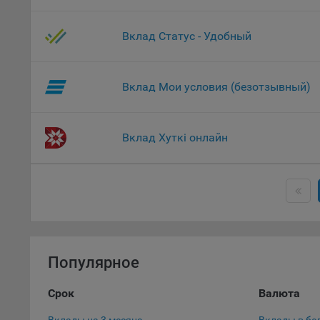
Данные
дополн
Вклад Статус - Удобный
пользо
предот
функци
Вклад Мои условия (безотзывный)
9.3. Ф
файлы 
предпо
Вклад Хуткі онлайн
пользо
соотве
9.4. А
Данные
исполь
Аналит
посеща
Популярное
исполь
Благод
Срок
Валюта
тенден
для ан