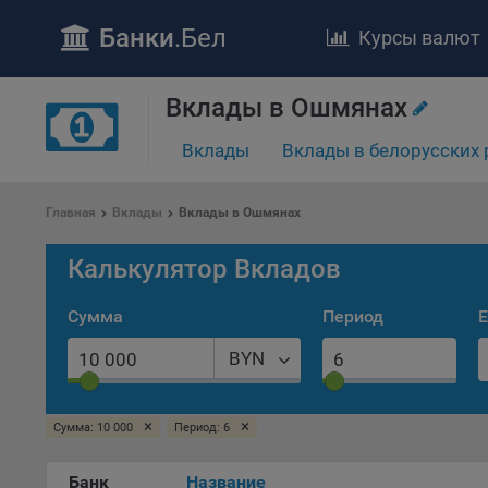
Банки
.Бел
Курсы валют
Вклады в Ошмянах
Вклады
Вклады в белорусских 
ПОЛОЖЕ
Обще
Главная
Вклады
Вклады в Ошмянах
удел
отве
Калькулятор Вкладов
Утве
«По
Сумма
Период
Е
перс
Бела
BYN
«За
Поли
×
×
Сумма: 10 000
Период: 6
осу
«ban
файл
Банк
Название