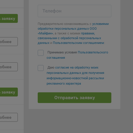
Телефон
е
 заявку
Предварительно ознакомившись с
условиями
вий,
обработки персональных данных ООО
 или
«Майфин»
, а также с моими
правами,
йта,
связанными с обработкой персональных
обнее
данных
и
Пользовательским соглашением
:
Принимаю условия
Пользовательского
соглашения
обнее
Даю
согласие на обработку моих
персональных данных для получения
ваемые
информационно-новостной рассылки
ie
рекламного характера
 заявку
Отправить заявку
обнее
, если
ение