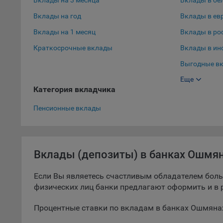
Вклады на 3 месяца
Вклады в бе
9.5. Ф
Вклады на год
Вклады в ев
реклам
Вклады на 1 месяц
Вклады в ро
Технич
Краткосрочные вклады
Вклады в ин
Необхо
Выгодные вк
Analyt
Еще
Выгодные вк
Общест
Категория вкладчика
пользо
Вклады в до
Пенсионные вклады
Осталь
Отключ
предпо
популя
Вклады (депозиты) в банках Ошмя
исходя
Если Вы являетесь счастливым обладателем боль
При эт
физических лиц банки предлагают оформить и в р
«Инког
автома
Процентные ставки по вкладам в банках Ошмянах
персон
соотве