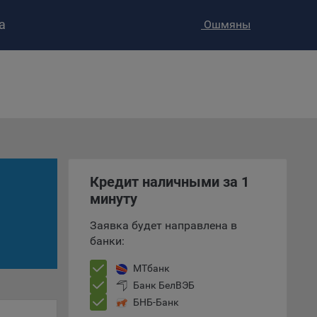
а
Ошмяны
ство»
)
ке и
анных.
Кредит наличными за 1
минуту
е
и
Заявка будет направлена в
ее –
банки:
МТбанк
Банк БелВЭБ
т
БНБ-Банк
вать