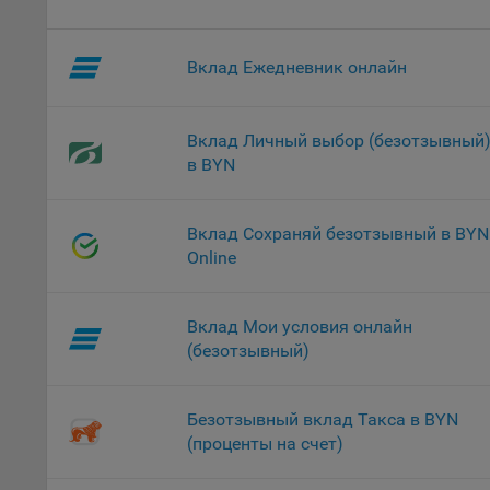
проц
Файл
Вклад Ежедневник онлайн
комп
указ
сове
выби
Вклад Личный выбор (безотзывный
напр
в BYN
Целя
Обще
Вклад Сохраняй безотзывный в BYN
пер
Online
На с
сайт
Вклад Мои условия онлайн
(зад
(безотзывный)
Общ
(вкл
стат
Безотзывный вклад Такса в BYN
поль
(проценты на счет)
Обще
это 