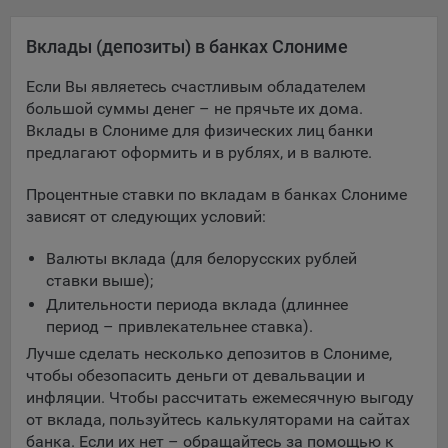
Яндекса рекламная сеть (Yandex Mobile Ads, ADFOX) -
сервис показа контекстной рекламы. Адрес: Yandex
Вклады (депозиты) в банках Слониме
Europe AG, Werftestrasse 4, CH-6005 Luzern, Switzerland.
Если Вы являетесь счастливым обладателем
Google Ads - сервис показа контекстной рекламы,
большой суммы денег – не прячьте их дома.
предоставляемый компанией Google Ireland Ltd, Gordon
Вклады в Слониме для физических лиц банки
House Barrow Street Dublin 4, D04E5W5 Ireland.
предлагают оформить и в рублях, и в валюте.
Процентные ставки по вкладам в банках Слониме
Сохранить мои изменения
зависят от следующих условий:
Сохранить по умолчанию
Валюты вклада (для белорусских рублей
ставки выше);
Длительности периода вклада (длиннее
период – привлекательнее ставка).
Лучше сделать несколько депозитов в Слониме,
чтобы обезопасить деньги от девальвации и
инфляции. Чтобы рассчитать ежемесячную выгоду
от вклада, пользуйтесь калькуляторами на сайтах
банка. Если их нет – обращайтесь за помощью к