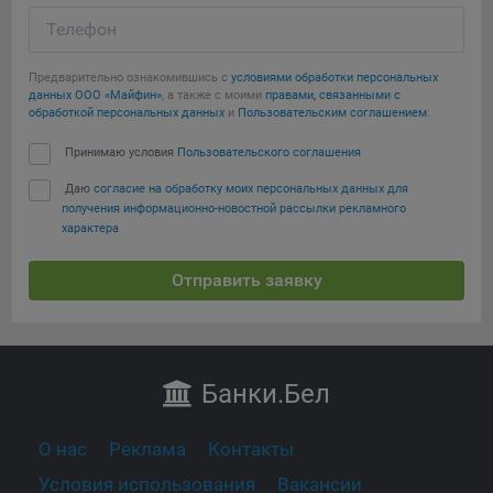
Телефон
Предварительно ознакомившись с
условиями обработки персональных
данных ООО «Майфин»
, а также с моими
правами, связанными с
обработкой персональных данных
и
Пользовательским соглашением
:
Принимаю условия
Пользовательского соглашения
Даю
согласие на обработку моих персональных данных для
получения информационно-новостной рассылки рекламного
характера
Отправить заявку
Банки
.Бел
О нас
Реклама
Контакты
Условия использования
Вакансии