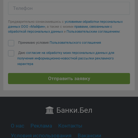
Телефон
Предварительно ознакомившись с
условиями обработки персональных
данных ООО «Майфин»
, а также с моими
правами, связанными с
обработкой персональных данных
и
Пользовательским соглашением
:
Принимаю условия
Пользовательского соглашения
Даю
согласие на обработку моих персональных данных для
получения информационно-новостной рассылки рекламного
характера
Отправить заявку
Банки
.Бел
О нас
Реклама
Контакты
Условия использования
Вакансии