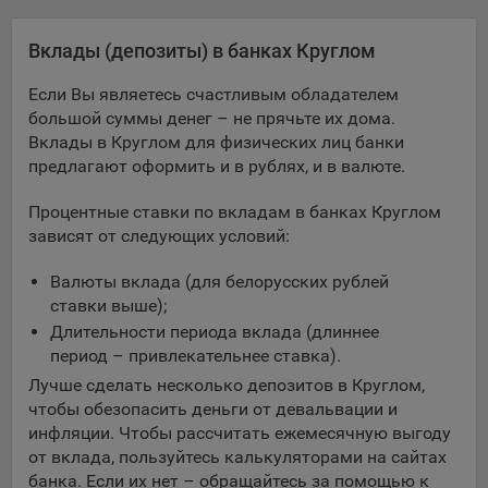
Яндекса рекламная сеть (Yandex Mobile Ads, ADFOX) -
сервис показа контекстной рекламы. Адрес: Yandex
Вклады (депозиты) в банках Круглом
Europe AG, Werftestrasse 4, CH-6005 Luzern, Switzerland.
Если Вы являетесь счастливым обладателем
Google Ads - сервис показа контекстной рекламы,
большой суммы денег – не прячьте их дома.
предоставляемый компанией Google Ireland Ltd, Gordon
Вклады в Круглом для физических лиц банки
House Barrow Street Dublin 4, D04E5W5 Ireland.
предлагают оформить и в рублях, и в валюте.
Процентные ставки по вкладам в банках Круглом
Сохранить мои изменения
зависят от следующих условий:
Сохранить по умолчанию
Валюты вклада (для белорусских рублей
ставки выше);
Длительности периода вклада (длиннее
период – привлекательнее ставка).
Лучше сделать несколько депозитов в Круглом,
чтобы обезопасить деньги от девальвации и
инфляции. Чтобы рассчитать ежемесячную выгоду
от вклада, пользуйтесь калькуляторами на сайтах
банка. Если их нет – обращайтесь за помощью к