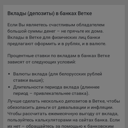
Яндекса рекламная сеть (Yandex Mobile Ads, ADFOX) -
сервис показа контекстной рекламы. Адрес: Yandex
Вклады (депозиты) в банках Ветке
Europe AG, Werftestrasse 4, CH-6005 Luzern, Switzerland.
Если Вы являетесь счастливым обладателем
Google Ads - сервис показа контекстной рекламы,
большой суммы денег – не прячьте их дома.
предоставляемый компанией Google Ireland Ltd, Gordon
Вклады в Ветке для физических лиц банки
House Barrow Street Dublin 4, D04E5W5 Ireland.
предлагают оформить и в рублях, и в валюте.
Процентные ставки по вкладам в банках Ветке
Сохранить мои изменения
зависят от следующих условий:
Сохранить по умолчанию
Валюты вклада (для белорусских рублей
ставки выше);
Длительности периода вклада (длиннее
период – привлекательнее ставка).
Лучше сделать несколько депозитов в Ветке, чтобы
обезопасить деньги от девальвации и инфляции.
Чтобы рассчитать ежемесячную выгоду от вклада,
пользуйтесь калькуляторами на сайтах банка. Если
их нет – обращайтесь за помощью к банковским