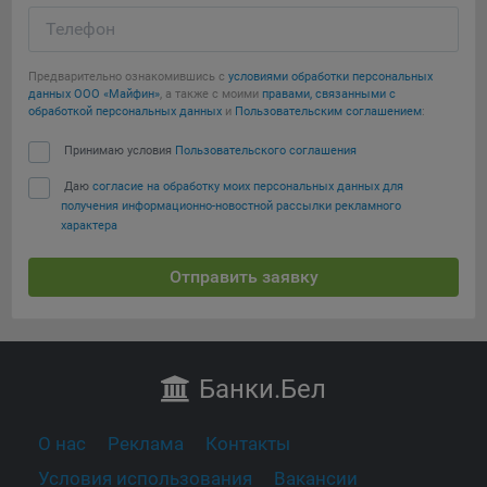
Телефон
Предварительно ознакомившись с
условиями обработки персональных
данных ООО «Майфин»
, а также с моими
правами, связанными с
обработкой персональных данных
и
Пользовательским соглашением
:
Принимаю условия
Пользовательского соглашения
Даю
согласие на обработку моих персональных данных для
получения информационно-новостной рассылки рекламного
характера
Отправить заявку
Банки
.Бел
О нас
Реклама
Контакты
Условия использования
Вакансии