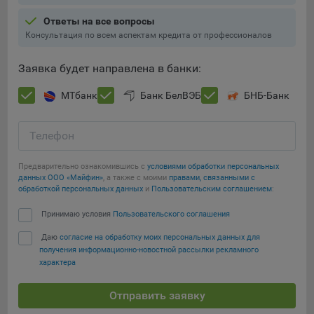
Подобные функции улучшают условия работы
Ответы на все вопросы
пользователей с сайтом.
Консультация по всем аспектам кредита от профессионалов
9.3. Файлы cookie предпочтений, например, для настройки
контента. Данные файлы cookie собирают информацию о
Заявка будет направлена в банки:
выборе пользователя на сайте и его предпочтениях и
позволяют Обществу «запомнить» информацию о
МТбанк
Банк БелВЭБ
БНБ-Банк
выбранном пользователем городе и других местных
настройках для того, чтобы соответствующим образом
Телефон
настраивать сайт.
9.4. Аналитические файлы cookie, например
Предварительно ознакомившись с
условиями обработки персональных
Яндекс.Метрика, Google Analytics. Данные файлы cookie
данных ООО «Майфин»
, а также с моими
правами, связанными с
обработкой персональных данных
и
Пользовательским соглашением
:
собирают информацию о том, как пользователь
использовал сайты, и позволяют Обществу вносить в них
Сохранить мои изменения
Принимаю условия
Пользовательского соглашения
улучшения.
Даю
согласие на обработку моих персональных данных для
Сохранить по умолчанию
Аналитические файлы cookie показывают, какие страницы
получения информационно-новостной рассылки рекламного
сайта Общества посещаются чаще всего, помогают
характера
выявлять трудности, возникающие при использовании
сайта, а также позволяют оценить эффективность
Отправить заявку
рекламы. Благодаря этому у Общества есть возможность