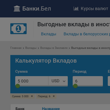
Банки
.Бел
Курсы валют
ПОЛОЖЕ
Выгодные вклады в инос
Обще
Вклады
Вклады в белорусских 
удел
отве
Утве
Главная
Вклады
Вклады в Заславле
Выгодные вклады в иностр
«По
перс
Калькулятор Вкладов
Бела
«За
Сумма
Период
Е
Поли
осу
USD
«ban
файл
проц
×
×
Сумма: 5 000
Период: 6
Файл
Банк
Название
комп