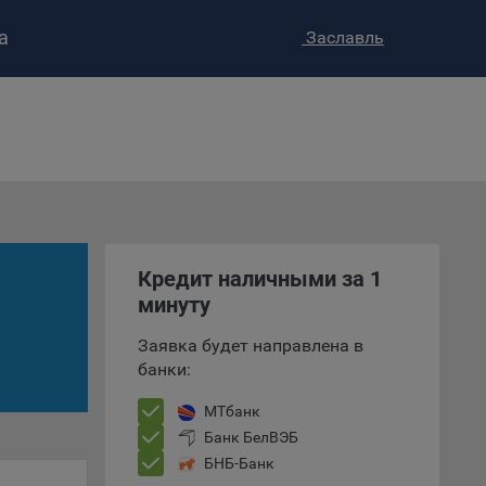
а
Заславль
ство»
)
ке и
анных.
е
и
Кредит наличными за 1
ее –
минуту
Заявка будет направлена в
банки:
т
вать
МТбанк
Банк БелВЭБ
е
БНБ-Банк