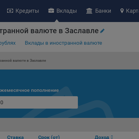
Кредиты
Вклады
Банки
Карт
НИЕ «О политике обработки файлов cookie»
транной валюте в Заславле
ство с ограниченной ответственностью «Майфин» (далее –
«Обще
рублях
Вклады в иностранной валюте
яет особое внимание защите персональных данных при их обработ
тственно подходит к соблюдению прав субъектов персональных д
рждение положения о политике обработки файлов cookie (далее –
анной валюте в Заславле
литика»
) является одной из принимаемых Обществом мер по защит
ональных данных, предусмотренных статьей 17 Закона Республик
русь от 7 мая 2021 г. № 99-З «О защите персональных данных» (дал
кон»
).
жемесячное пополнение
тика разъясняет субъектам персональных данных, которые
ществляют использование веб-сайта Общества с доменным именем
kibel.by», для каких целей и каким образом Общество обрабатывае
ы cookie, а также каким образом пользователи могут контролиро
есс такой обработки.
ы cookie являются текстовыми файлами, сохраненными в браузер
Ставка
Срок (от)
Доход
ьютера (мобильного устройства) пользователя сайта Общества,