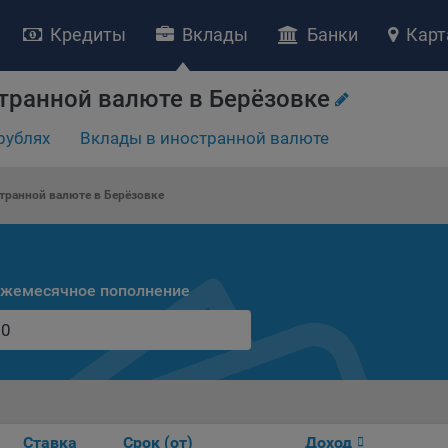
Кредиты
Вклады
Банки
Карт
НИЕ «О политике обработки файлов cookie»
транной валюте в Берёзовке
ство с ограниченной ответственностью «Майфин» (далее –
«Обще
рублях
Вклады в иностранной валюте
яет особое внимание защите персональных данных при их обработ
тственно подходит к соблюдению прав субъектов персональных д
рждение положения о политике обработки файлов cookie (далее –
транной валюте в Берёзовке
литика»
) является одной из принимаемых Обществом мер по защит
ональных данных, предусмотренных статьей 17 Закона Республик
русь от 7 мая 2021 г. № 99-З «О защите персональных данных» (дал
кон»
).
жемесячное пополнение
тика разъясняет субъектам персональных данных, которые
ществляют использование веб-сайта Общества с доменным именем
kibel.by», для каких целей и каким образом Общество обрабатывае
ы cookie, а также каким образом пользователи могут контролиро
есс такой обработки.
ы cookie являются текстовыми файлами, сохраненными в браузер
Ставка
Срок (от)
Доход
ьютера (мобильного устройства) пользователя сайта Общества,