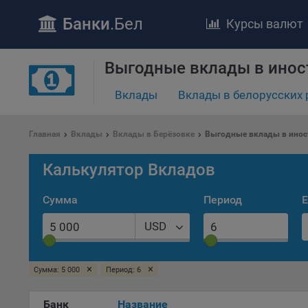
Банки
.Бел
Курсы валют
ПОЛОЖЕ
Выгодные вклады в инос
Обще
Вклады
Вклады в белорусских 
удел
отве
Утве
Главная
Вклады
Вклады в Берёзовке
Выгодные вклады в инос
«По
перс
Калькулятор Вкладов
Бела
«За
Сумма
Период
Е
Поли
осу
USD
«ban
файл
проц
×
×
Сумма: 5 000
Период: 6
Файл
Банк
Название
комп