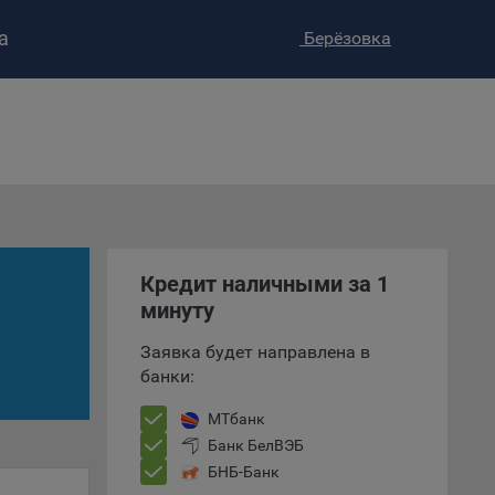
а
Берёзовка
ство»
)
ке и
анных.
е
и
Кредит наличными за 1
ее –
минуту
Заявка будет направлена в
банки:
т
вать
МТбанк
Банк БелВЭБ
е
БНБ-Банк