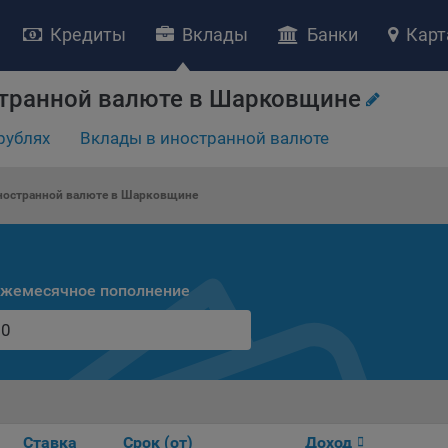
Кредиты
Вклады
Банки
Карт
НИЕ «О политике обработки файлов cookie»
транной валюте в Шарковщине
ство с ограниченной ответственностью «Майфин» (далее –
«Обще
рублях
Вклады в иностранной валюте
яет особое внимание защите персональных данных при их обработ
тственно подходит к соблюдению прав субъектов персональных д
рждение положения о политике обработки файлов cookie (далее –
ностранной валюте в Шарковщине
литика»
) является одной из принимаемых Обществом мер по защит
ональных данных, предусмотренных статьей 17 Закона Республик
русь от 7 мая 2021 г. № 99-З «О защите персональных данных» (дал
кон»
).
жемесячное пополнение
тика разъясняет субъектам персональных данных, которые
ществляют использование веб-сайта Общества с доменным именем
kibel.by», для каких целей и каким образом Общество обрабатывае
ы cookie, а также каким образом пользователи могут контролиро
есс такой обработки.
ы cookie являются текстовыми файлами, сохраненными в браузер
Ставка
Срок (от)
Доход
ьютера (мобильного устройства) пользователя сайта Общества,