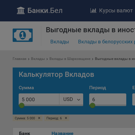
Банки
.Бел
Курсы валют
ПОЛОЖЕ
Выгодные вклады в инос
Обще
Вклады
Вклады в белорусских 
удел
отве
Утве
Главная
Вклады
Вклады в Шарковщине
Выгодные вклады в и
«По
перс
Калькулятор Вкладов
Бела
«За
Сумма
Период
Е
Поли
осу
USD
«ban
файл
проц
×
×
Сумма: 5 000
Период: 6
Файл
Банк
Название
комп