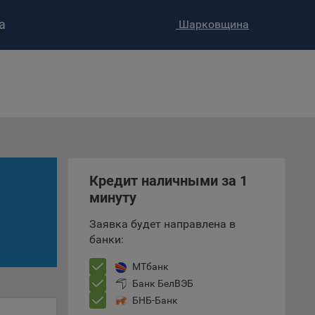
а
Шарковщина
ство»
)
ке и
анных.
е
и
Кредит наличными за 1
ее –
минуту
Заявка будет направлена в
банки:
т
вать
МТбанк
Банк БелВЭБ
е
БНБ-Банк