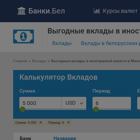
Банки
.Бел
Курсы валют
ПОЛОЖЕ
Выгодные вклады в инос
Обще
Вклады
Вклады в белорусских 
удел
отве
Утве
Главная
Вклады
Выгодные вклады в иностранной валюте в Мин
«По
перс
Калькулятор Вкладов
Бела
«За
Сумма
Период
Е
Поли
осу
USD
«ban
файл
проц
×
×
Сумма: 5 000
Период: 6
Файл
комп
Банк
Название