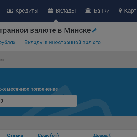
Кредиты
Вклады
Банки
Карт
НИЕ «О политике обработки файлов cookie»
транной валюте в Минске
ство с ограниченной ответственностью «Майфин» (далее –
«Обще
рублях
Вклады в иностранной валюте
яет особое внимание защите персональных данных при их обработ
тственно подходит к соблюдению прав субъектов персональных д
рждение положения о политике обработки файлов cookie (далее –
ске
литика»
) является одной из принимаемых Обществом мер по защит
ональных данных, предусмотренных статьей 17 Закона Республик
русь от 7 мая 2021 г. № 99-З «О защите персональных данных» (дал
кон»
).
жемесячное пополнение
тика разъясняет субъектам персональных данных, которые
ществляют использование веб-сайта Общества с доменным именем
kibel.by», для каких целей и каким образом Общество обрабатывае
ы cookie, а также каким образом пользователи могут контролиро
есс такой обработки.
ы cookie являются текстовыми файлами, сохраненными в браузер
ьютера (мобильного устройства) пользователя сайта Общества,
Ставка
Срок (от)
Доход