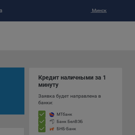
а
Минск
ство»
)
ке и
анных.
е
и
ее –
Кредит наличными за 1
минуту
Заявка будет направлена в
банки:
т
вать
МТбанк
Банк БелВЭБ
е
БНБ-Банк