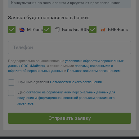
Консультация по всем аспектам кредита от профессионалов
Подобные функции улучшают условия работы
пользователей с сайтом.
Заявка будет направлена в банки:
9.3. Файлы cookie предпочтений, например, для настройки
контента. Данные файлы cookie собирают информацию о
МТбанк
Банк БелВЭБ
БНБ-Банк
выборе пользователя на сайте и его предпочтениях и
позволяют Обществу «запомнить» информацию о
Телефон
выбранном пользователем городе и других местных
настройках для того, чтобы соответствующим образом
настраивать сайт.
Предварительно ознакомившись с
условиями обработки персональных
данных ООО «Майфин»
, а также с моими
правами, связанными с
обработкой персональных данных
и
Пользовательским соглашением
:
9.4. Аналитические файлы cookie, например
Яндекс.Метрика, Google Analytics. Данные файлы cookie
Принимаю условия
Пользовательского соглашения
Сохранить мои изменения
собирают информацию о том, как пользователь
использовал сайты, и позволяют Обществу вносить в них
Даю
согласие на обработку моих персональных данных для
Сохранить по умолчанию
получения информационно-новостной рассылки рекламного
улучшения.
характера
Аналитические файлы cookie показывают, какие страницы
сайта Общества посещаются чаще всего, помогают
Отправить заявку
выявлять трудности, возникающие при использовании
сайта, а также позволяют оценить эффективность
рекламы. Благодаря этому у Общества есть возможность