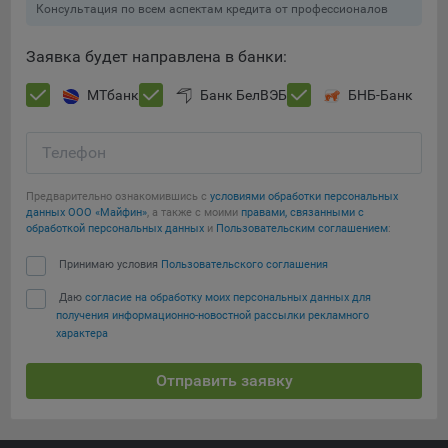
Консультация по всем аспектам кредита от профессионалов
Подобные функции улучшают условия работы
пользователей с сайтом.
Заявка будет направлена в банки:
9.3. Файлы cookie предпочтений, например, для настройки
контента. Данные файлы cookie собирают информацию о
МТбанк
Банк БелВЭБ
БНБ-Банк
выборе пользователя на сайте и его предпочтениях и
позволяют Обществу «запомнить» информацию о
Телефон
выбранном пользователем городе и других местных
настройках для того, чтобы соответствующим образом
настраивать сайт.
Предварительно ознакомившись с
условиями обработки персональных
данных ООО «Майфин»
, а также с моими
правами, связанными с
обработкой персональных данных
и
Пользовательским соглашением
:
9.4. Аналитические файлы cookie, например
Яндекс.Метрика, Google Analytics. Данные файлы cookie
Принимаю условия
Пользовательского соглашения
Сохранить мои изменения
собирают информацию о том, как пользователь
использовал сайты, и позволяют Обществу вносить в них
Даю
согласие на обработку моих персональных данных для
Сохранить по умолчанию
получения информационно-новостной рассылки рекламного
улучшения.
характера
Аналитические файлы cookie показывают, какие страницы
сайта Общества посещаются чаще всего, помогают
Отправить заявку
выявлять трудности, возникающие при использовании
сайта, а также позволяют оценить эффективность
рекламы. Благодаря этому у Общества есть возможность