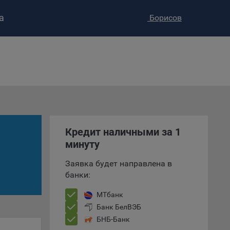
а
Борисов
ство»
)
ке и
анных.
е
и
Кредит наличными за 1
ее –
минуту
Заявка будет направлена в
банки:
т
вать
МТбанк
Банк БелВЭБ
е
БНБ-Банк