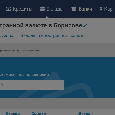
Кредиты
Вклады
Банки
Карт
НИЕ «О политике обработки файлов cookie»
транной валюте в Борисове
ство с ограниченной ответственностью «Майфин» (далее –
«Обще
рублях
Вклады в иностранной валюте
яет особое внимание защите персональных данных при их обработ
тственно подходит к соблюдению прав субъектов персональных д
рждение положения о политике обработки файлов cookie (далее –
ранной валюте в Борисове
литика»
) является одной из принимаемых Обществом мер по защит
ональных данных, предусмотренных статьей 17 Закона Республик
русь от 7 мая 2021 г. № 99-З «О защите персональных данных» (дал
кон»
).
жемесячное пополнение
тика разъясняет субъектам персональных данных, которые
ществляют использование веб-сайта Общества с доменным именем
kibel.by», для каких целей и каким образом Общество обрабатывае
ы cookie, а также каким образом пользователи могут контролиро
есс такой обработки.
ы cookie являются текстовыми файлами, сохраненными в браузер
Ставка
Срок (от)
Доход
ьютера (мобильного устройства) пользователя сайта Общества,