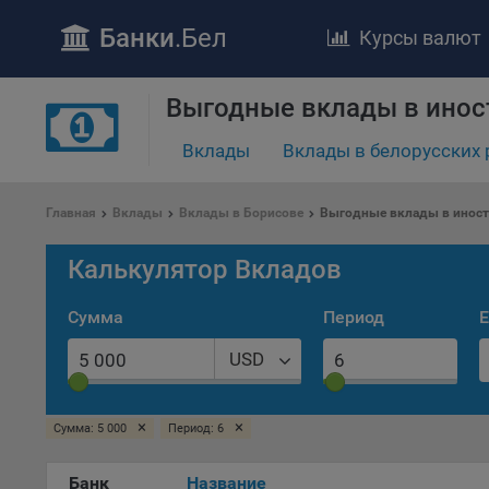
Банки
.Бел
Курсы валют
ПОЛОЖЕ
Выгодные вклады в инос
Обще
Вклады
Вклады в белорусских 
удел
отве
Утве
Главная
Вклады
Вклады в Борисове
Выгодные вклады в иност
«По
перс
Калькулятор Вкладов
Бела
«За
Сумма
Период
Е
Поли
осу
USD
«ban
файл
проц
×
×
Сумма: 5 000
Период: 6
Файл
Банк
Название
комп