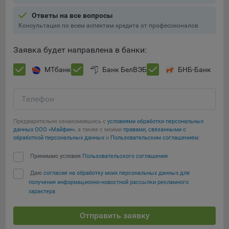
Подобные функции улучшают условия работы
Ответы на все вопросы
пользователей с сайтом.
Консультация по всем аспектам кредита от профессионалов
9.3. Файлы cookie предпочтений, например, для настройки
контента. Данные файлы cookie собирают информацию о
Заявка будет направлена в банки:
выборе пользователя на сайте и его предпочтениях и
позволяют Обществу «запомнить» информацию о
МТбанк
Банк БелВЭБ
БНБ-Банк
выбранном пользователем городе и других местных
настройках для того, чтобы соответствующим образом
Телефон
настраивать сайт.
9.4. Аналитические файлы cookie, например
Предварительно ознакомившись с
условиями обработки персональных
Яндекс.Метрика, Google Analytics. Данные файлы cookie
данных ООО «Майфин»
, а также с моими
правами, связанными с
обработкой персональных данных
и
Пользовательским соглашением
:
собирают информацию о том, как пользователь
использовал сайты, и позволяют Обществу вносить в них
Сохранить мои изменения
Принимаю условия
Пользовательского соглашения
улучшения.
Даю
согласие на обработку моих персональных данных для
Сохранить по умолчанию
Аналитические файлы cookie показывают, какие страницы
получения информационно-новостной рассылки рекламного
сайта Общества посещаются чаще всего, помогают
характера
выявлять трудности, возникающие при использовании
сайта, а также позволяют оценить эффективность
Отправить заявку
рекламы. Благодаря этому у Общества есть возможность