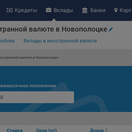
Кредиты
Вклады
Банки
Карт
НИЕ «О политике обработки файлов cookie»
транной валюте в Новополоцке
ство с ограниченной ответственностью «Майфин» (далее –
«Обще
рублях
Вклады в иностранной валюте
яет особое внимание защите персональных данных при их обработ
тственно подходит к соблюдению прав субъектов персональных д
рждение положения о политике обработки файлов cookie (далее –
остранной валюте в Новополоцке
литика»
) является одной из принимаемых Обществом мер по защит
ональных данных, предусмотренных статьей 17 Закона Республик
русь от 7 мая 2021 г. № 99-З «О защите персональных данных» (дал
кон»
).
жемесячное пополнение
тика разъясняет субъектам персональных данных, которые
ществляют использование веб-сайта Общества с доменным именем
kibel.by», для каких целей и каким образом Общество обрабатывае
ы cookie, а также каким образом пользователи могут контролиро
есс такой обработки.
ы cookie являются текстовыми файлами, сохраненными в браузер
Ставка
Срок (от)
Доход
ьютера (мобильного устройства) пользователя сайта Общества,