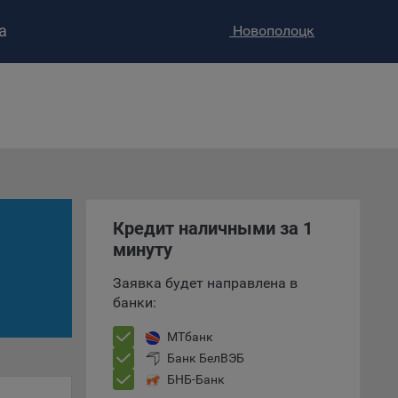
а
Новополоцк
ство»
)
ке и
анных.
е
и
Кредит наличными за 1
ее –
минуту
Заявка будет направлена в
банки:
т
вать
МТбанк
Банк БелВЭБ
е
БНБ-Банк