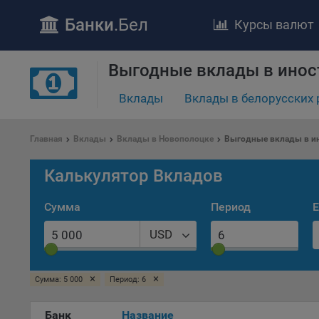
Банки
.Бел
Курсы валют
ПОЛОЖЕ
Выгодные вклады в инос
Обще
Вклады
Вклады в белорусских 
удел
отве
Утве
Главная
Вклады
Вклады в Новополоцке
Выгодные вклады в ин
«По
перс
Калькулятор Вкладов
Бела
«За
Сумма
Период
Е
Поли
осу
USD
«ban
файл
проц
×
×
Сумма: 5 000
Период: 6
Файл
Банк
Название
комп