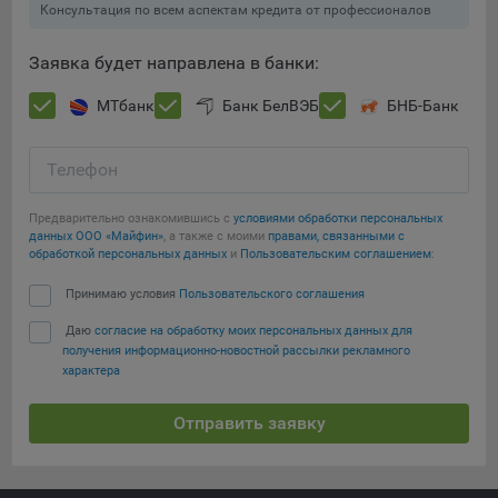
Консультация по всем аспектам кредита от профессионалов
Подобные функции улучшают условия работы
пользователей с сайтом.
Заявка будет направлена в банки:
9.3. Файлы cookie предпочтений, например, для настройки
контента. Данные файлы cookie собирают информацию о
МТбанк
Банк БелВЭБ
БНБ-Банк
выборе пользователя на сайте и его предпочтениях и
позволяют Обществу «запомнить» информацию о
Телефон
выбранном пользователем городе и других местных
настройках для того, чтобы соответствующим образом
настраивать сайт.
Предварительно ознакомившись с
условиями обработки персональных
данных ООО «Майфин»
, а также с моими
правами, связанными с
обработкой персональных данных
и
Пользовательским соглашением
:
9.4. Аналитические файлы cookie, например
Яндекс.Метрика, Google Analytics. Данные файлы cookie
Принимаю условия
Пользовательского соглашения
Сохранить мои изменения
собирают информацию о том, как пользователь
использовал сайты, и позволяют Обществу вносить в них
Даю
согласие на обработку моих персональных данных для
Сохранить по умолчанию
получения информационно-новостной рассылки рекламного
улучшения.
характера
Аналитические файлы cookie показывают, какие страницы
сайта Общества посещаются чаще всего, помогают
Отправить заявку
выявлять трудности, возникающие при использовании
сайта, а также позволяют оценить эффективность
рекламы. Благодаря этому у Общества есть возможность