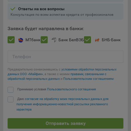
Подобные функции улучшают условия работы
Ответы на все вопросы
пользователей с сайтом.
Консультация по всем аспектам кредита от профессионалов
9.3. Файлы cookie предпочтений, например, для настройки
контента. Данные файлы cookie собирают информацию о
Заявка будет направлена в банки:
выборе пользователя на сайте и его предпочтениях и
позволяют Обществу «запомнить» информацию о
МТбанк
Банк БелВЭБ
БНБ-Банк
выбранном пользователем городе и других местных
настройках для того, чтобы соответствующим образом
Телефон
настраивать сайт.
9.4. Аналитические файлы cookie, например
Предварительно ознакомившись с
условиями обработки персональных
Яндекс.Метрика, Google Analytics. Данные файлы cookie
данных ООО «Майфин»
, а также с моими
правами, связанными с
обработкой персональных данных
и
Пользовательским соглашением
:
собирают информацию о том, как пользователь
использовал сайты, и позволяют Обществу вносить в них
Сохранить мои изменения
Принимаю условия
Пользовательского соглашения
улучшения.
Даю
согласие на обработку моих персональных данных для
Сохранить по умолчанию
Аналитические файлы cookie показывают, какие страницы
получения информационно-новостной рассылки рекламного
сайта Общества посещаются чаще всего, помогают
характера
выявлять трудности, возникающие при использовании
сайта, а также позволяют оценить эффективность
Отправить заявку
рекламы. Благодаря этому у Общества есть возможность