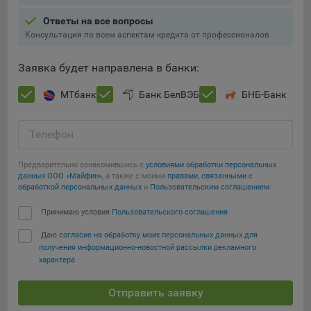
Подобные функции улучшают условия работы
Ответы на все вопросы
пользователей с сайтом.
Консультация по всем аспектам кредита от профессионалов
9.3. Файлы cookie предпочтений, например, для настройки
контента. Данные файлы cookie собирают информацию о
Заявка будет направлена в банки:
выборе пользователя на сайте и его предпочтениях и
позволяют Обществу «запомнить» информацию о
МТбанк
Банк БелВЭБ
БНБ-Банк
выбранном пользователем городе и других местных
настройках для того, чтобы соответствующим образом
Телефон
настраивать сайт.
9.4. Аналитические файлы cookie, например
Предварительно ознакомившись с
условиями обработки персональных
Яндекс.Метрика, Google Analytics. Данные файлы cookie
данных ООО «Майфин»
, а также с моими
правами, связанными с
обработкой персональных данных
и
Пользовательским соглашением
:
собирают информацию о том, как пользователь
использовал сайты, и позволяют Обществу вносить в них
Сохранить мои изменения
Принимаю условия
Пользовательского соглашения
улучшения.
Даю
согласие на обработку моих персональных данных для
Сохранить по умолчанию
Аналитические файлы cookie показывают, какие страницы
получения информационно-новостной рассылки рекламного
сайта Общества посещаются чаще всего, помогают
характера
выявлять трудности, возникающие при использовании
сайта, а также позволяют оценить эффективность
Отправить заявку
рекламы. Благодаря этому у Общества есть возможность