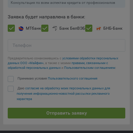
Консультация по всем аспектам кредита от профессионалов
Подобные функции улучшают условия работы
пользователей с сайтом.
Заявка будет направлена в банки:
9.3. Файлы cookie предпочтений, например, для настройки
контента. Данные файлы cookie собирают информацию о
МТбанк
Банк БелВЭБ
БНБ-Банк
выборе пользователя на сайте и его предпочтениях и
позволяют Обществу «запомнить» информацию о
Телефон
выбранном пользователем городе и других местных
настройках для того, чтобы соответствующим образом
настраивать сайт.
Предварительно ознакомившись с
условиями обработки персональных
данных ООО «Майфин»
, а также с моими
правами, связанными с
обработкой персональных данных
и
Пользовательским соглашением
:
9.4. Аналитические файлы cookie, например
Яндекс.Метрика, Google Analytics. Данные файлы cookie
Принимаю условия
Пользовательского соглашения
Сохранить мои изменения
собирают информацию о том, как пользователь
использовал сайты, и позволяют Обществу вносить в них
Даю
согласие на обработку моих персональных данных для
Сохранить по умолчанию
получения информационно-новостной рассылки рекламного
улучшения.
характера
Аналитические файлы cookie показывают, какие страницы
сайта Общества посещаются чаще всего, помогают
Отправить заявку
выявлять трудности, возникающие при использовании
сайта, а также позволяют оценить эффективность
рекламы. Благодаря этому у Общества есть возможность