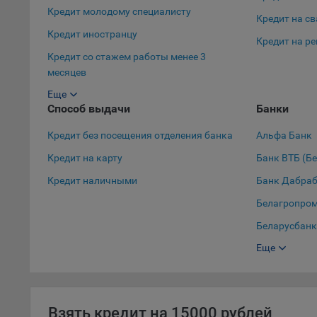
автома
Кредит молодому специалисту
Кредит на с
персон
соотве
Кредит иностранцу
Кредит на р
Кредит со стажем работы менее 3
Подроб
месяцев
ссылка
Еще
Кредит в декретном отпуске
Fire
Способ выдачи
Банки
Кредит с 19 лет
Chr
Кредит без посещения отделения банка
Альфа Банк
Кредит с 18 лет
Safa
Кредит на карту
Банк ВТБ (Б
Кредит студенту
Ope
Кредит наличными
Банк Дабра
Кредит для пенсионеров
Micr
Белагропро
Inte
Беларусбанк
16. По
Еще
Банк БелВЭ
вопрос
Общес
Белгазпром
А
Белинвестба
Взять кредит на 15000 рублей
БНБ-Банк