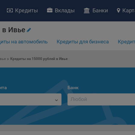
Кредиты
Вклады
Банки
Карт
 в Ивье
иты на автомобиль
Кредиты для бизнеса
Кредит
вье
Кредиты на 15000 рублей в Ивье
НИЕ «О политике обработки файлов cookie»
ство с ограниченной ответственностью «Майфин» (далее –
«Обще
яет особое внимание защите персональных данных при их обработ
тственно подходит к соблюдению прав субъектов персональных д
ита
Банк
рждение положения о политике обработки файлов cookie (далее –
литика»
) является одной из принимаемых Обществом мер по защит
ональных данных, предусмотренных статьей 17 Закона Республик
русь от 7 мая 2021 г. № 99-З «О защите персональных данных» (дал
кон»
).
тика разъясняет субъектам персональных данных, которые
ществляют использование веб-сайта Общества с доменным именем