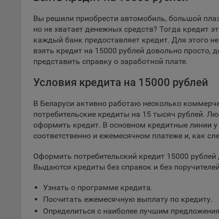
Откл
пред
БСБ Банк
Вы решили приобрести автомобиль, большой пла
попу
но не хватает денежных средств? Тогда кредит э
Сбер Банк
Сайт
каждый банк предоставляет кредит. Для этого не
Нео Банк Аз
взять кредит на 15000 рублей довольно просто, 
Статис
представить справку о заработной плате.
СтатусБанк
Компан
МТбанк
Условия кредита на 15000 рублей
Янде
Паритетбанк
Адре
В Беларуси активно работаю несколько коммерче
кон
Приорбанк
потребительские кредиты на 15 тысяч рублей. Л
Goog
оформить кредит. В основном кредитные линии у
Банк РРБ
Inc.
соответственно и ежемесячном платеже и, как сле
Технобанк
Moun
Оформить потребительский кредит 15000 рублей д
ТК Банк
Mato
Выдаются кредиты без справок и без поручителей
дост
Банк Решени
Адре
Узнать о программе кредита.
Цептер Банк
пом.
Посчитать ежемесячную выплату по кредиту.
Пикс
Определиться с наиболее лучшим предложени
поль