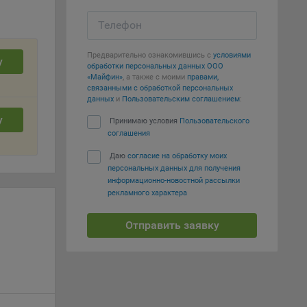
т
Телефон
вать
Предварительно ознакомившись с
условиями
у
е
обработки персональных данных ООО
«Майфин»
, а также с моими
правами,
связанными с обработкой персональных
вий,
данных
и
Пользовательским соглашением
:
 или
у
йта,
Принимаю условия
Пользовательского
соглашения
Даю
согласие на обработку моих
персональных данных для получения
информационно-новостной рассылки
рекламного характера
ваемые
Отправить заявку
ie