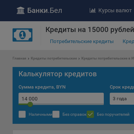
Банки
.Бел
Курсы валют
Кредиты на 15000 рублей
Потребительские кредиты
Кред
Главная
Кредиты потребительские
Кредиты потребительские в И
ПОЛОЖЕ
Обще
Калькулятор кредитов
удел
отве
Сумма кредита, BYN
Срок кред
Утве
3 года
«По
перс
Бела
Наличными
Без справок
Без поручителей
«За
Поли
осу