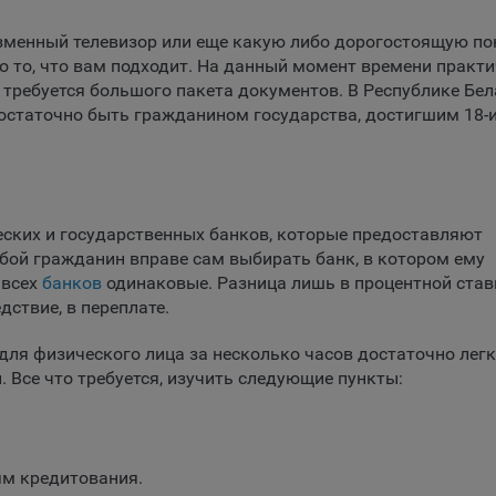
ючение аналитических cookie-файлов не позволит определять
почтения пользователей Сайта, в том числе наиболее и наименее
зменный телевизор или еще какую либо дорогостоящую по
лярные страницы и принимать меры по совершенствованию рабо
то то, что вам подходит. На данный момент времени практ
а исходя из предпочтений пользователей
 требуется большого пакета документов. В Республике Бе
ия
достаточно быть гражданином государства, достигшим 18-и
тические куки позволяют определять предпочтения пользователей
ии, которым мы поручаем обработку статистических cookies:
кс Метрика – сервис веб-аналитики, предоставляемый ООО «Яндек
с: г. Москва, ул. Льва Толстого, д. 16, 119021.
Политика
ских и государственных банков, которые предоставляют
фиденциальности Яндекс
.
юбой гражданин вправе сам выбирать банк, в котором ему
le Analytics – сервис веб-аналитики, предоставляемый компанией G
 всех
банков
одинаковые. Разница лишь в процентной став
 Адрес: Google, Google Data Protection Office, 1600 Amphitheatre Pkwy,
дствие, в переплате.
tain View, CA 94043, USA.
Политика конфиденциальности Google.
ля физического лица за несколько часов достаточно легк
mo — это система веб-аналитики, которая позволяет следит за
. Все что требуется, изучить следующие пункты:
упностью сервисов, предоставляемых myfin.by.
е
с: ООО «Рэкун технолоджи», 220069 г. Минск, пр-т Дзержинского, д.
44.
ель VK Рекламы - сервис позволяет показывать рекламу на площа
ям кредитования.
зователям, которые посещали сайт.