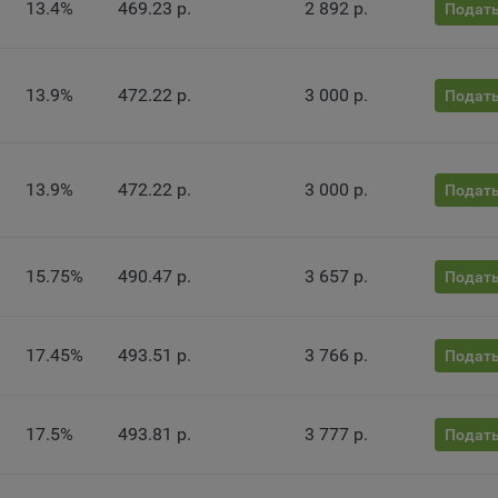
ии сайта, а также могут некорректно отображаться некоторые вер
13.4%
469.23 р.
2 892 р.
Подать
ниц.
мо настроек файлов cookie на сайте субъекты персональных данн
т принять или отклонить сбор всех или некоторых файлов cookie в
13.9%
472.22 р.
3 000 р.
Подать
ройках своего браузера.
беспечение удобства пользователей сайтов;
овышение качества функционирования сайтов, в том числе коррект
13.9%
472.22 р.
3 000 р.
Подать
оты;
бор аналитической информации в обобщенном виде для оценки и
йшего улучшения работы сайтов;
15.75%
490.47 р.
3 657 р.
Подать
оздание и предоставление персонализированной рекламы пользова
ехнические (обязательные) файлы cookie, например, применяемые п
17.45%
493.51 р.
3 766 р.
Подать
рации либо входе в систему, или для оставления отзыва либо
тария. Данные файлы cookie используются в целях обеспечения
тной работы сайтов и полноценного использования его функциона
17.5%
493.81 р.
3 777 р.
Подать
вателем, не могут быть отключены в системах. Вместе с тем, польз
настроить браузер, чтобы он блокировал такие файлы сookie или
лял пользователя об их использовании — но в таком случае некот