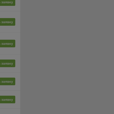
сии
 заявку
ых
 заявку
ность
 заявку
 заявку
телю.
ри
 заявку
ла
 заявку
ователь
орые