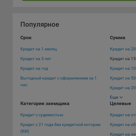
Благод
тенден
для ан
Популярное
9.5. Ф
реклам
Срок
Сумма
Технич
Кредит на 1 месяц
Кредит на 2
Необхо
Кредит на 5 лет
Кредит на 1
Analyt
Общест
Кредит на год
Кредит на 1
пользо
Выгодный кредит с оформлением за 1
Кредит на 50
Осталь
час
Кредит на 20
Отключ
Еще
Кредит на 10
предпо
Категория заемщика
Целевые
популя
исходя
Кредит с судимостью
Кредит на от
Кредит с 21 года без кредитной истории
Кредит на о
При эт
(КИ)
«Инког
Кредит на л