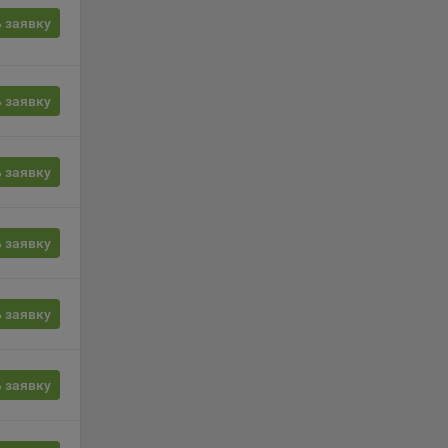
, если
 заявку
ение
 заявку
г
 если
ть
 заявку
я
ример,
 заявку
ты
и
 заявку
йте
 заявку
лучае
ожет
вой