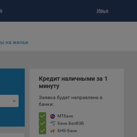
а
Ивье
ы на жилье
ство»
)
Кредит наличными за 1
ке и
минуту
анных.
Заявка будет направлена в
е
банки:
и
ее –
МТбанк
Банк БелВЭБ
БНБ-Банк