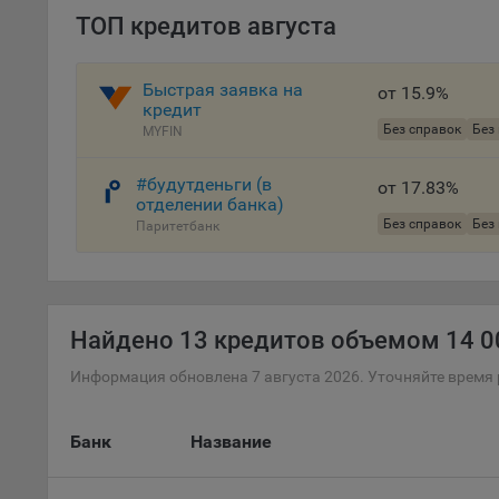
ТОП кредитов августа
«ban
файл
проц
Быстрая заявка на
от 15.9%
Файл
кредит
комп
Без справок
Без
MYFIN
указ
сове
#будутденьги (в
от 17.83%
выби
отделении банка)
напр
Без справок
Без
Паритетбанк
Целя
Обще
пер
Найдено
13 кредитов объемом 14 00
На с
сайт
Информация обновлена 7 августа 2026. Уточняйте время 
(зад
Общ
Банк
Название
(вкл
стат