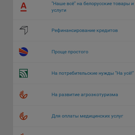
поль
"Наше всё" на белорусские товары и
Обще
услуги
это 
файл
На с
Рефинансирование кредитов
Обще
поль
поль
Проще простого
рекл
Иног
эффе
На потребительские нужды "На усё!"
зап
Обще
оцен
На развитие агроэкотуризма
Срок
Поль
Для оплаты медицинских услуг
файл
испо
потр