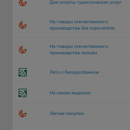
верс
Для оплаты туристических услуг
стра
Поми
На товары отечественного
могу
производства без поручителя
наст
5.1. О
На товары отечественного
5.2. П
производства онлайн
их раб
5.3. С
дальне
Лето с Беларусбанком
5.4. С
9.1. Т
На самае жаданае
регист
коммен
коррек
Легкие покупки
пользо
может 
уведом