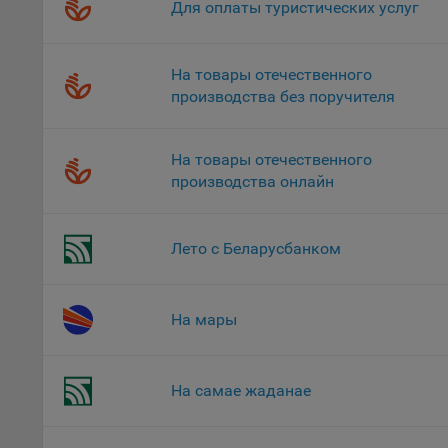
Для оплаты туристических услуг
верс
стра
Поми
На товары отечественного
могу
производства без поручителя
наст
5.1. О
На товары отечественного
5.2. П
производства онлайн
их раб
5.3. С
Лето с Беларусбанком
дальне
5.4. С
На мары
9.1. Т
регист
коммен
коррек
На самае жаданае
пользо
может 