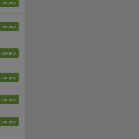
 заявку
сии
ых
 заявку
 заявку
ность
 заявку
телю.
 заявку
ри
ла
 заявку
ователь