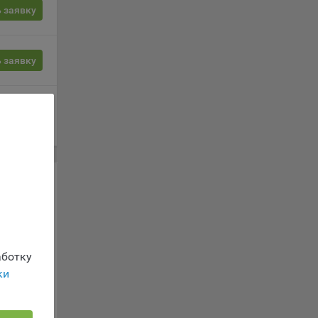
орые
 заявку
вателя.
 заявку
обные
 заявку
ые
о
анном
ics.
ботку
ки
ва
и
льных
ы.