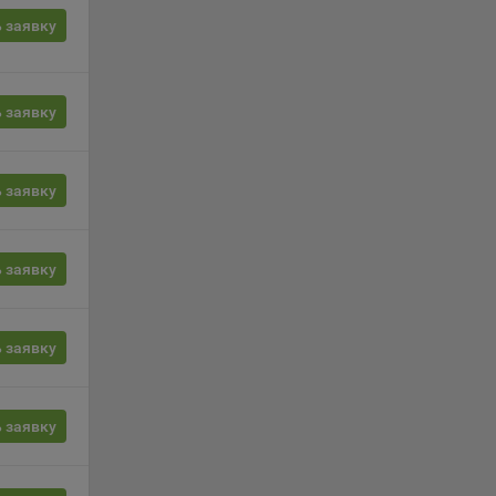
 заявку
, если
ение
 заявку
г
 если
 заявку
ть
я
 заявку
ример,
ты
и
 заявку
йте
 заявку
лучае
ожет
вой