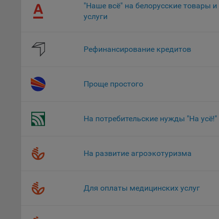
поль
"Наше всё" на белорусские товары и
Обще
услуги
это 
файл
Рефинансирование кредитов
На с
Обще
поль
Проще простого
поль
рекл
Иног
На потребительские нужды "На усё!"
эффе
зап
Обще
оцен
На развитие агроэкотуризма
Срок
Поль
Для оплаты медицинских услуг
файл
испо
потр