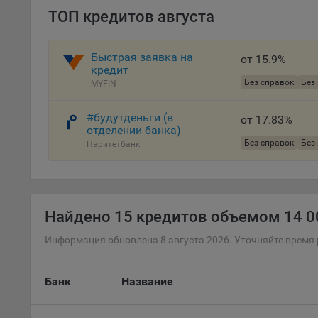
осу
ТОП кредитов августа
«ban
файл
проц
Быстрая заявка на
от 15.9%
кредит
Файл
Без справок
Без
MYFIN
комп
указ
сове
#будутденьги (в
от 17.83%
отделении банка)
выби
Без справок
Без
Паритетбанк
напр
Целя
Обще
пер
Найдено
15 кредитов объемом 14 00
На с
Информация обновлена 8 августа 2026. Уточняйте время 
сайт
(зад
Общ
Банк
Название
(вкл
стат