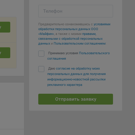
т
Телефон
вать
Предварительно ознакомившись с
условиями
у
обработки персональных данных ООО
е
«Майфин»
, а также с моими
правами,
связанными с обработкой персональных
вий,
данных
и
Пользовательским соглашением
:
 или
у
Принимаю условия
Пользовательского
йта,
соглашения
Даю
согласие на обработку моих
персональных данных для получения
информационно-новостной рассылки
рекламного характера
ваемые
Отправить заявку
ie