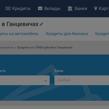
Кредиты
Вклады
Банки
Карт
 в Ганцевичах
иты на автомобиль
Кредиты для бизнеса
Кредит
анцевичах
Кредиты на 15000 рублей в Ганцевичах
НИЕ «О политике обработки файлов cookie»
ство с ограниченной ответственностью «Майфин» (далее –
«Обще
яет особое внимание защите персональных данных при их обработ
тственно подходит к соблюдению прав субъектов персональных д
ита
Банк
рждение положения о политике обработки файлов cookie (далее –
литика»
) является одной из принимаемых Обществом мер по защит
ональных данных, предусмотренных статьей 17 Закона Республик
русь от 7 мая 2021 г. № 99-З «О защите персональных данных» (дал
кон»
).
тика разъясняет субъектам персональных данных, которые