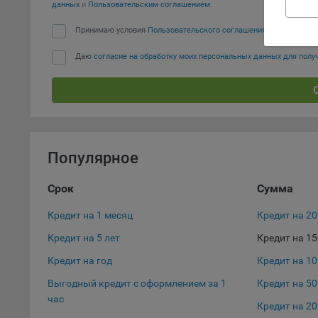
данных
и
Пользовательским соглашением
:
Благод
тенден
Принимаю условия
Пользовательского соглашения
для ан
Даю
согласие на обработку моих персональных данных для пол
9.5. Ф
реклам
Технич
Необхо
Analyt
Популярное
Общест
пользо
Срок
Сумма
Осталь
Кредит на 1 месяц
Кредит на 2
Отключ
Кредит на 5 лет
Кредит на 1
предпо
популя
Кредит на год
Кредит на 1
исходя
Выгодный кредит с оформлением за 1
Кредит на 50
При эт
час
Кредит на 20
«Инког