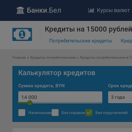
Банки
.Бел
Курсы валют
Кредиты на 15000 рублей
Потребительские кредиты
Кред
Главная
Кредиты потребительские
Кредиты потребительские в Г
ПОЛОЖЕ
Калькулятор кредитов
Обще
удел
отве
Сумма кредита, BYN
Срок кред
Утве
3 года
«По
перс
Бела
Наличными
Без справок
Без поручителей
«За
Поли