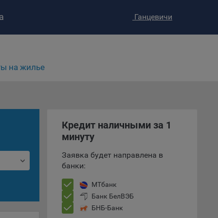
а
Ганцевичи
ы на жилье
ство»
)
Кредит наличными за 1
ке и
минуту
анных.
Заявка будет направлена в
банки:
е
и
МТбанк
ее –
Банк БелВЭБ
БНБ-Банк