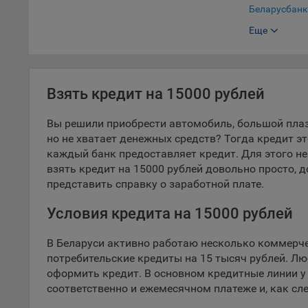
Откл
Беларусбанк
пред
Еще
Банк БелВЭ
попу
Сайт
Белгазпром
Белинвестба
Статис
Взять кредит на 15000 рублей
БНБ-Банк
Компан
БСБ Банк
Вы решили приобрести автомобиль, большой пла
Янде
но не хватает денежных средств? Тогда кредит э
Сбер Банк
Адре
каждый банк предоставляет кредит. Для этого не
кон
Нео Банк Аз
взять кредит на 15000 рублей довольно просто, 
Goog
представить справку о заработной плате.
СтатусБанк
Inc.
МТбанк
Moun
Условия кредита на 15000 рублей
Mato
Паритетбанк
В Беларуси активно работаю несколько коммерче
дост
Приорбанк
потребительские кредиты на 15 тысяч рублей. Л
Адре
пом.
оформить кредит. В основном кредитные линии у
Банк РРБ
соответственно и ежемесячном платеже и, как сле
Пикс
Технобанк
поль