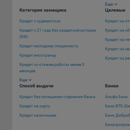
автома
Еще
Кредит на 10
Категория заемщика
Целевые
персон
соотве
Кредит с судимостью
Кредит на от
Подроб
Кредит с 21 года без кредитной истории
Кредит на о
ссылка
(КИ)
Кредит на л
Fire
Кредит молодому специалисту
Кредит на с
Chr
Кредит иностранцу
Кредит на р
Safa
Кредит со стажем работы менее 3
Ope
месяцев
Micr
Еще
Кредит в декретном отпуске
Способ выдачи
Банки
Inte
Кредит с 19 лет
Кредит без посещения отделения банка
Альфа Банк
16. По
Кредит с 18 лет
вопрос
Кредит на карту
Банк ВТБ (Б
Кредит студенту
Общес
Кредит наличными
Банк Дабра
Кредит для пенсионеров
А
Белагропро