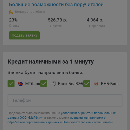
выбора (например, языкового). Техническая аналитика
Большие возможности без поручителей
используется для обеспечения корректной работы сайта.
Белагропромбанк
Компании, которой мы поручаем обработку данных для
23%
526.78 р.
4 964 р.
данной цели:
Ставка
Платёж
Переплата
Сервис хранения информации, предоставляемый
Подать заявку
компанией, согласно договора аренды ООО «Рэкун
технолоджи», 220069 г. Минск, пр-т Дзержинского, д.3Б,
пом.44.
Кредит наличными за 1 минуту
Рекламные Cookie
Заявка будет направлена в банки:
Отключение рекламных cookie-файлы не позволит
принимать меры по совершенствованию работы
МТбанк
Банк БелВЭБ
БНБ-Банк
Сайта, исходя из предпочтений пользователя, а также
осуществлять подбор рекламы, иных рекламных
материалов по наиболее актуальному, подходящему
Телефон
назначению для каждого конкретного пользователя.
Предварительно ознакомившись с
условиями обработки персональных
Компании, которым мы поручаем обработку данных для
данных ООО «Майфин»
, а также с моими
правами, связанными с
обработкой персональных данных
и
Пользовательским соглашением
:
данной цели: