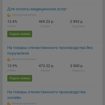
Подобные функции улучшают условия работы
пользователей с сайтом.
Для оплаты медицинских услуг
Белагропромбанк
9.3. Файлы cookie предпочтений, например, для настройки
13.4%
469.23 р.
2 892 р.
контента. Данные файлы cookie собирают информацию о
Ставка
выборе пользователя на сайте и его предпочтениях и
Платёж
Переплата
позволяют Обществу «запомнить» информацию о
Подать заявку
выбранном пользователем городе и других местных
настройках для того, чтобы соответствующим образом
настраивать сайт.
На товары отечественного производства без
поручителя
9.4. Аналитические файлы cookie, например
Белагропромбанк
Яндекс.Метрика, Google Analytics. Данные файлы cookie
собирают информацию о том, как пользователь
13.9%
472.22 р.
3 000 р.
использовал сайты, и позволяют Обществу вносить в них
Ставка
Платёж
Переплата
улучшения.
Подать заявку
Аналитические файлы cookie показывают, какие страницы
сайта Общества посещаются чаще всего, помогают
На товары отечественного производства
выявлять трудности, возникающие при использовании
онлайн
сайта, а также позволяют оценить эффективность
рекламы. Благодаря этому у Общества есть возможность
Белагропромбанк