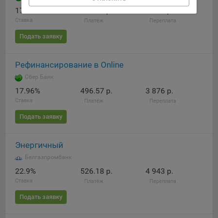
конфиденциальности Яндекс
.
17.96%
496.57 р.
3 876 р.
Google Analytics – сервис веб-аналитики,
Ставка
Платёж
Переплата
предоставляемый компанией Google, Inc. Адрес: Google,
Подать заявку
Google Data Protection Office, 1600 Amphitheatre Pkwy,
Mountain View, CA 94043, USA.
Политика
конфиденциальности Google.
Рефинансирование в Online
Matomo — это система веб-аналитики, которая позволяет
Сбер Банк
следит за доступностью сервисов, предоставляемых
17.96%
496.57 р.
3 876 р.
myfin.by.
Ставка
Платёж
Переплата
Адрес: ООО «Рэкун технолоджи», 220069 г. Минск, пр-т
Дзержинского, д.3Б, пом.44.
Подать заявку
Пиксель VK Рекламы - сервис позволяет показывать
рекламу на площадке VK пользователям, которые
Энергичный
посещали сайт.
Белгазпромбанк
Адрес: ООО «ВК», РФ, 125167, г. Москва, Ленинградский
22.9%
526.18 р.
4 943 р.
проспект, д. 39, стр. 79, БЦ «SkyLight».
Ставка
Платёж
Переплата
Технические настройки
Подать заявку
Технические настройки хранят технические данные вашего