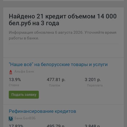
данные о пользователе в случае, если это разрешено в
настройках браузера пользователя (включено
Найдено
21 кредит объемом 14 000
сохранение файлов cookie и использование технологии
JavaScript).
бел.руб на 3 года
На сайтах обрабатываются следующие типы файлов
Информация обновлена 6 августа 2026. Уточняйте время
cookie:
работы в банке.
Общество может использовать файлы cookie для
рекламирования услуг пользователям сайта
«bankibel.by» на сторонних веб-сайтах. Например, если
пользователь посетит указанный сайт, то в дальнейшем
"Наше всё" на белорусские товары и услуги
может встретить рекламу Общества на некоторых
Альфа Банк
сторонних веб-сайтах.
13.9%
477.81 р.
3 201 р.
Иногда Общество использует сторонние файлы cookie
Ставка
Платёж
Переплата
для отслеживания эффективности своих рекламных
Подать заявку
объявлений. Такие файлы cookie, например, запоминают,
с помощью каких браузеров пользователи посещают
сайты Общества. С помощью данной процедуры
Рефинансирование кредитов
Общество также регулирует и оценивает эффективность
Банк БелВЭБ
рекламной деятельности.
17.83%
495.79 р.
3 848 р.