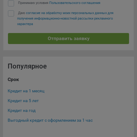
Принимаю условия
Пользовательского соглашения
Яндекса рекламная сеть (Yandex Mobile Ads, ADFOX) -
сервис показа контекстной рекламы. Адрес: Yandex
Даю
согласие на обработку моих персональных данных для
Europe AG, Werftestrasse 4, CH-6005 Luzern, Switzerland.
получения информационно-новостной рассылки рекламного
характера
Google Ads - сервис показа контекстной рекламы,
предоставляемый компанией Google Ireland Ltd, Gordon
Отправить заявку
House Barrow Street Dublin 4, D04E5W5 Ireland.
Сохранить мои изменения
Популярное
Сохранить по умолчанию
Срок
Су
Кредит на 1 месяц
Кре
Кредит на 5 лет
Кре
Кредит на год
Кре
Выгодный кредит с оформлением за 1 час
Кре
Кре