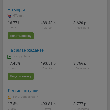
При этом, некоторые браузеры позволяют посещать
На мары
интернет-сайты в режиме «Инкогнито», чтобы ограничить
МТбанк
хранимый на компьютере объем информации и
16.77%
489.43 р.
3 620 р.
автоматически удалять сессионные файлы cookie. Кроме
Ставка
того, субъект персональных данных может удалить ранее
Платёж
Переплата
сохраненные файлов cookie выбрав соответствующую
Подать заявку
опцию в истории браузера.
Подробнее о параметрах управления можно ознакомиться,
На самае жаданае
перейдя по внешним ссылкам, ведущим на
Беларусбанк
соответствующие страницы сайтов основных браузеров:
17.45%
493.51 р.
3 766 р.
Firefox
Ставка
Платёж
Переплата
Chrome
Подать заявку
Safari
Opera
Легкие покупки
Microsoft Edge
Белагропромбанк
17.5%
493.81 р.
3 777 р.
Internet Explorer
Ставка
Платёж
Переплата