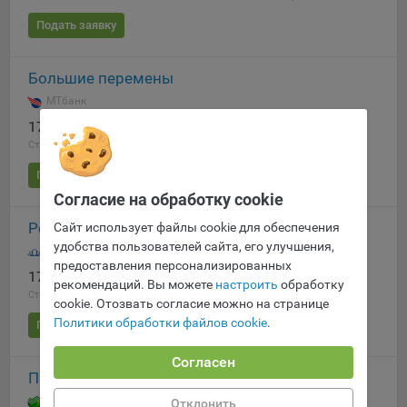
16. Пользователь всегда может направить сообщение с
Подать заявку
имеющимся у него вопросом, в части использования
файлов сookie, на электронную почту Общества:
info@myfin.by
Большие перемены
МТбанк
Аналитические Cookie
17.931%
496.39 р.
3 870 р.
Отключение аналитических cookie-файлов не позволит
Ставка
Платёж
Переплата
определять предпочтения пользователей Сайта, в том
Подать заявку
числе наиболее и наименее популярные страницы и
Согласие на обработку cookie
принимать меры по совершенствованию работы Сайта
исходя из предпочтений пользователей
Рефинансирование потребительский
Сайт использует файлы cookie для обеспечения
удобства пользователей сайта, его улучшения,
Белгазпромбанк
Статистические куки позволяют определять предпочтения
предоставления персонализированных
пользователей сайта.
17.96%
496.57 р.
3 876 р.
рекомендаций. Вы можете
настроить
обработку
Ставка
Платёж
Переплата
cookie. Отозвать согласие можно на странице
Компании, которым мы поручаем обработку
Политики обработки файлов cookie
.
статистических cookies:
Подать заявку
Яндекс Метрика – сервис веб-аналитики,
Согласен
Просто в Online
предоставляемый ООО «Яндекс». Адрес: г. Москва, ул.
Льва Толстого, д. 16, 119021.
Политика
Сбер Банк
Отклонить