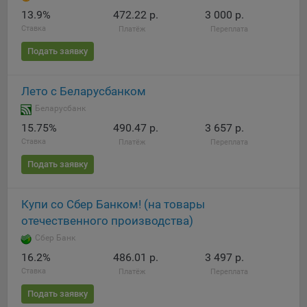
составить представление о тенденциях использования
13.9%
472.22 р.
3 000 р.
сайта в целом. Общество использует информацию для
Ставка
Платёж
Переплата
анализа трафика на сайтах.
Подать заявку
9.5. Файлы cookie, применяемые для определения целевой
аудитории и в рекламных целях, например Яндекс.Метрика,
Google Analytics.
Лето с Беларусбанком
Беларусбанк
Технические/Функциональные, хранятся не более года;
15.75%
490.47 р.
3 657 р.
Необходимые для функционирования веб-аналитических
Ставка
Платёж
Переплата
платформ «Google Analytics», «Яндекс.Метрика»
Подать заявку
(статистические), установлены на сервере Общества и не
передаются третьим лицам, часть из которых хранятся во
время пользования сайтом;
Купи со Сбер Банком! (на товары
отечественного производства)
Остальные - не более года.
Сбер Банк
Отключение аналитических файлов cookie не позволяет
16.2%
486.01 р.
3 497 р.
определять предпочтения пользователей сайта, в том числе
Ставка
Платёж
Переплата
наиболее и наименее популярные страницы и принимать
меры по совершенствованию работы сайта исходя из
Подать заявку
предпочтений пользователей.