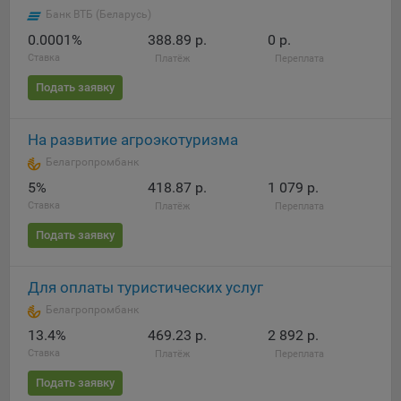
Банк ВТБ (Беларусь)
5.4. Создание и предоставление персонализированной
0.0001%
388.89 р.
0 р.
рекламы пользователю.
Ставка
Платёж
Переплата
9.1. Технические (обязательные) файлы cookie, например,
Подать заявку
применяемые при регистрации либо входе в систему, или
для оставления отзыва либо комментария. Данные файлы
cookie используются в целях обеспечения корректной
На развитие агроэкотуризма
работы сайтов и полноценного использования его
Белагропромбанк
функционала пользователем, не могут быть отключены в
5%
418.87 р.
1 079 р.
системах. Вместе с тем, пользователь может настроить
Ставка
Платёж
Переплата
браузер, чтобы он блокировал такие файлы сookie или
уведомлял пользователя об их использовании — но в таком
Подать заявку
случае некоторые разделы сайта могут не работать).
9.2. Функциональные файлы cookie, например,
Для оплаты туристических услуг
определяющие имя пользователя. Данные файлы cookie
Белагропромбанк
используются для обеспечения работы некоторых
13.4%
469.23 р.
2 892 р.
дополнительных функций сайтов, например, для хранения
Ставка
Платёж
Переплата
предпочтений пользователя, в том числе имени
пользователя или выбора языка, и для предотвращения
Подать заявку
повторных прохождений опросов пользователями.