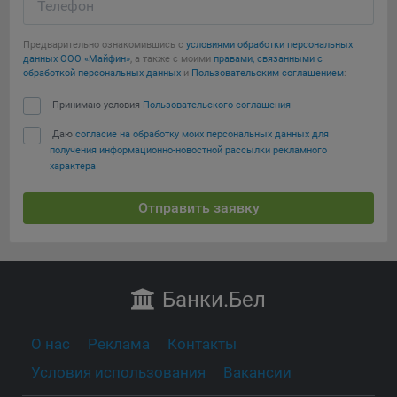
Телефон
Предварительно ознакомившись с
условиями обработки персональных
данных ООО «Майфин»
, а также с моими
правами, связанными с
обработкой персональных данных
и
Пользовательским соглашением
:
Принимаю условия
Пользовательского соглашения
Даю
согласие на обработку моих персональных данных для
получения информационно-новостной рассылки рекламного
характера
Отправить заявку
Банки
.Бел
О нас
Реклама
Контакты
Условия использования
Вакансии