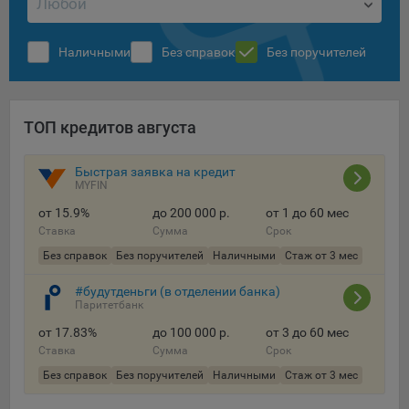
сохраненными в браузере компьютера (мобильного
устройства) пользователя сайта Общества, указанных в
пункте 3 Политики, при их посещении для отражения
Наличными
Без справок
Без поручителей
действий, совершенных пользователем. Эти файлы
позволяют не вводить заново или выбирать те же
параметры при повторном посещении того или иного
сайта, например, выбор языковой версии.
ТОП кредитов августа
Целями обработки файлов cookie являются:
Общество не использует файлы cookie для
Быстрая заявка на кредит
MYFIN
идентификации субъектов персональных данных.
от 15.9%
до 200 000 р.
от 1 до 60 мес
На сайтах используются как файлы cookie первой
Ставка
Сумма
Срок
стороны (устанавливаемые сайтами, которые посещает
Без справок
Без поручителей
Наличными
Стаж от 3 мес
пользователь), так и сторонние файлы cookie (задаются
сервером, расположенным вне домена наших сайтов).
#будутденьги (в отделении банка)
Общество обрабатывает обезличенные данные
Паритетбанк
пользователей сайта (включая файлы «cookie»),
от 17.83%
до 100 000 р.
от 3 до 60 мес
собираемые с помощью сервисов Интернет-статистики,
Ставка
Сумма
Срок
которые служат для сбора информации о действиях
Без справок
Без поручителей
Наличными
Стаж от 3 мес
пользователей на сайте, улучшения качества сайта и его
содержания. Общество обрабатывает обезличенные