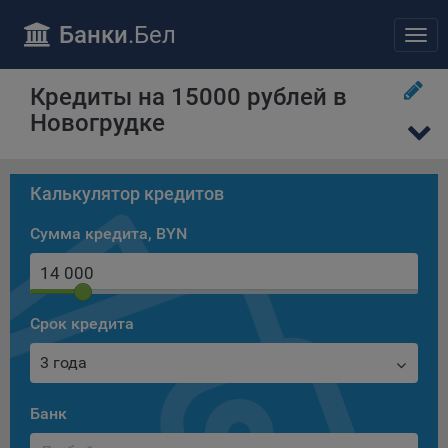
ПОЛОЖЕНИЕ «О политике обработки файлов cookie»
Отправить заявку
Банки
.Бел
Отк
Общество с ограниченной ответственностью «Майфин»
нав
(далее –
«Общество»
) уделяет особое внимание защите
персональных данных при их обработке и ответственно
Кредиты на 15000 рублей в
подходит к соблюдению прав субъектов персональных
Новогрудке
данных.
Утверждение положения о политике обработки файлов
cookie (далее –
«Политика»
) является одной из
Калькулятор кредитов
принимаемых Обществом мер по защите персональных
данных, предусмотренных статьей 17 Закона Республики
Сумма кредита, BYN
Беларусь от 7 мая 2021 г. № 99-З «О защите
персональных данных» (далее –
«Закон»
).
Политика разъясняет субъектам персональных данных,
которые осуществляют использование веб-сайта
Срок кредита
Общества с доменным именем «bankibel.by», для каких
целей и каким образом Общество обрабатывает файлы
3 года
cookie, а также каким образом пользователи могут
контролировать процесс такой обработки.
Банк
Файлы cookie являются текстовыми файлами,