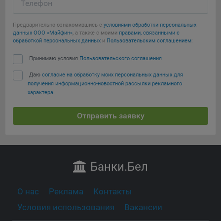
Телефон
Предварительно ознакомившись с
условиями обработки персональных
данных ООО «Майфин»
, а также с моими
правами, связанными с
обработкой персональных данных
и
Пользовательским соглашением
:
Принимаю условия
Пользовательского соглашения
Даю
согласие на обработку моих персональных данных для
получения информационно-новостной рассылки рекламного
характера
Отправить заявку
Банки
.Бел
О нас
Реклама
Контакты
Условия использования
Вакансии