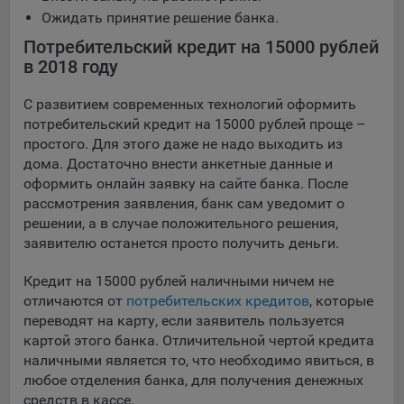
Яндекса рекламная сеть (Yandex Mobile Ads, ADFOX) -
Ожидать принятие решение банка.
сервис показа контекстной рекламы. Адрес: Yandex
Потребительский кредит на 15000 рублей
Europe AG, Werftestrasse 4, CH-6005 Luzern, Switzerland.
в 2018 году
Google Ads - сервис показа контекстной рекламы,
предоставляемый компанией Google Ireland Ltd, Gordon
С развитием современных технологий оформить
House Barrow Street Dublin 4, D04E5W5 Ireland.
потребительский кредит на 15000 рублей проще –
простого. Для этого даже не надо выходить из
дома. Достаточно внести анкетные данные и
Сохранить мои изменения
оформить онлайн заявку на сайте банка. После
рассмотрения заявления, банк сам уведомит о
Сохранить по умолчанию
решении, а в случае положительного решения,
заявителю останется просто получить деньги.
Кредит на 15000 рублей наличными ничем не
отличаются от
потребительских кредитов
, которые
переводят на карту, если заявитель пользуется
картой этого банка. Отличительной чертой кредита
наличными является то, что необходимо явиться, в
любое отделения банка, для получения денежных
средств в кассе.