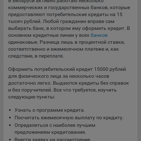
выбора (например, языкового). Техническая аналитика
В Беларуси активно работаю несколько
используется для обеспечения корректной работы сайта.
коммерческих и государственных банков, которые
предоставляют потребительские кредиты на 15
Компании, которой мы поручаем обработку данных для
тысяч рублей. Любой гражданин вправе сам
данной цели:
выбирать банк, в котором ему оформить кредит. В
основном кредитные линии у всех
банков
Сервис хранения информации, предоставляемый
одинаковые. Разница лишь в процентной ставке,
компанией, согласно договора аренды ООО «Рэкун
соответственно и ежемесячном платеже и, как
технолоджи», 220069 г. Минск, пр-т Дзержинского, д.3Б,
следствие, в переплате.
пом.44.
Рекламные Cookie
Оформить потребительский кредит 15000 рублей
для физического лица за несколько часов
Отключение рекламных cookie-файлы не позволит
достаточно легко. Выдаются кредиты без справок
принимать меры по совершенствованию работы
и без поручителей. Все что требуется, изучить
Сайта, исходя из предпочтений пользователя, а также
следующие пункты:
осуществлять подбор рекламы, иных рекламных
материалов по наиболее актуальному, подходящему
Узнать о программе кредита.
назначению для каждого конкретного пользователя.
Посчитать ежемесячную выплату по кредиту.
Определиться с наиболее лучшим
Компании, которым мы поручаем обработку данных для
предложениям кредитования.
данной цели:
Внести заявку на рассмотрение.