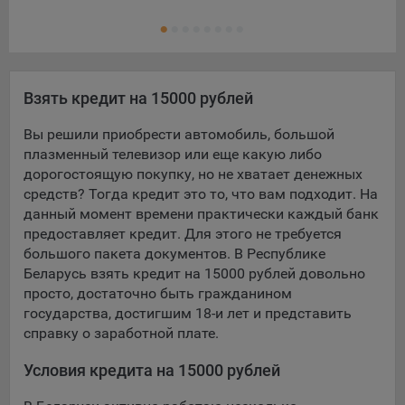
Ещ
конфиденциальности Яндекс
.
Кре
Google Analytics – сервис веб-аналитики,
предоставляемый компанией Google, Inc. Адрес: Google,
Google Data Protection Office, 1600 Amphitheatre Pkwy,
Mountain View, CA 94043, USA.
Политика
Взять кредит на 15000 рублей
конфиденциальности Google.
Вы решили приобрести автомобиль, большой
Matomo — это система веб-аналитики, которая позволяет
плазменный телевизор или еще какую либо
следит за доступностью сервисов, предоставляемых
дорогостоящую покупку, но не хватает денежных
myfin.by.
средств? Тогда кредит это то, что вам подходит. На
Адрес: ООО «Рэкун технолоджи», 220069 г. Минск, пр-т
данный момент времени практически каждый банк
Дзержинского, д.3Б, пом.44.
предоставляет кредит. Для этого не требуется
Пиксель VK Рекламы - сервис позволяет показывать
большого пакета документов. В Республике
рекламу на площадке VK пользователям, которые
Беларусь взять кредит на 15000 рублей довольно
посещали сайт.
просто, достаточно быть гражданином
Адрес: ООО «ВК», РФ, 125167, г. Москва, Ленинградский
государства, достигшим 18-и лет и представить
проспект, д. 39, стр. 79, БЦ «SkyLight».
справку о заработной плате.
Технические настройки
Условия кредита на 15000 рублей
Технические настройки хранят технические данные вашего