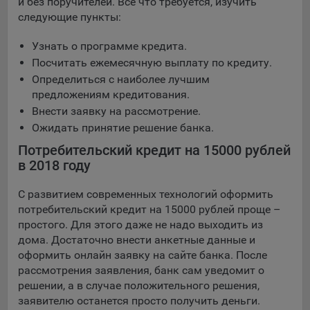
и без поручителей. Все что требуется, изучить
Яндекса рекламная сеть (Yandex Mobile Ads, ADFOX) -
следующие пункты:
сервис показа контекстной рекламы. Адрес: Yandex
Europe AG, Werftestrasse 4, CH-6005 Luzern, Switzerland.
Узнать о программе кредита.
Google Ads - сервис показа контекстной рекламы,
Посчитать ежемесячную выплату по кредиту.
предоставляемый компанией Google Ireland Ltd, Gordon
Определиться с наиболее лучшим
House Barrow Street Dublin 4, D04E5W5 Ireland.
предложениям кредитования.
Внести заявку на рассмотрение.
Ожидать принятие решение банка.
Сохранить мои изменения
Потребительский кредит на 15000 рублей
в 2018 году
Сохранить по умолчанию
С развитием современных технологий оформить
потребительский кредит на 15000 рублей проще –
простого. Для этого даже не надо выходить из
дома. Достаточно внести анкетные данные и
оформить онлайн заявку на сайте банка. После
рассмотрения заявления, банк сам уведомит о
решении, а в случае положительного решения,
заявителю останется просто получить деньги.