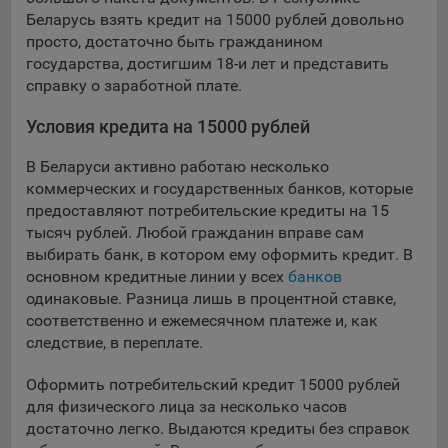
выбора (например, языкового). Техническая аналитика
Беларусь взять кредит на 15000 рублей довольно
используется для обеспечения корректной работы сайта.
просто, достаточно быть гражданином
Компании, которой мы поручаем обработку данных для
государства, достигшим 18-и лет и представить
данной цели:
справку о заработной плате.
Сервис хранения информации, предоставляемый
Условия кредита на 15000 рублей
компанией, согласно договора аренды ООО «Рэкун
технолоджи», 220069 г. Минск, пр-т Дзержинского, д.3Б,
В Беларуси активно работаю несколько
пом.44.
коммерческих и государственных банков, которые
предоставляют потребительские кредиты на 15
Рекламные Cookie
тысяч рублей. Любой гражданин вправе сам
выбирать банк, в котором ему оформить кредит. В
Отключение рекламных cookie-файлы не позволит
основном кредитные линии у всех
банков
принимать меры по совершенствованию работы
одинаковые. Разница лишь в процентной ставке,
Сайта, исходя из предпочтений пользователя, а также
соответственно и ежемесячном платеже и, как
осуществлять подбор рекламы, иных рекламных
следствие, в переплате.
материалов по наиболее актуальному, подходящему
назначению для каждого конкретного пользователя.
Оформить потребительский кредит 15000 рублей
для физического лица за несколько часов
Компании, которым мы поручаем обработку данных для
данной цели:
достаточно легко. Выдаются кредиты без справок