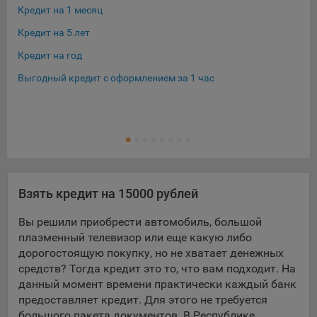
конфиденциальности Яндекс
.
Кредит на 1 месяц
Кре
Google Analytics – сервис веб-аналитики,
Кредит на 5 лет
Кре
предоставляемый компанией Google, Inc. Адрес: Google,
Кредит на год
Кре
Google Data Protection Office, 1600 Amphitheatre Pkwy,
Mountain View, CA 94043, USA.
Политика
Выгодный кредит с оформлением за 1 час
Кре
конфиденциальности Google.
Кре
Matomo — это система веб-аналитики, которая позволяет
Ещ
Кре
следит за доступностью сервисов, предоставляемых
myfin.by.
Адрес: ООО «Рэкун технолоджи», 220069 г. Минск, пр-т
Дзержинского, д.3Б, пом.44.
Пиксель VK Рекламы - сервис позволяет показывать
Взять кредит на 15000 рублей
рекламу на площадке VK пользователям, которые
Вы решили приобрести автомобиль, большой
посещали сайт.
Адрес: ООО «ВК», РФ, 125167, г. Москва, Ленинградский
плазменный телевизор или еще какую либо
проспект, д. 39, стр. 79, БЦ «SkyLight».
дорогостоящую покупку, но не хватает денежных
средств? Тогда кредит это то, что вам подходит. На
Технические настройки
данный момент времени практически каждый банк
предоставляет кредит. Для этого не требуется
Технические настройки хранят технические данные вашего
большого пакета документов. В Республике