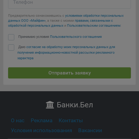
Телефон
Предварительно ознакомившись с
условиями обработки персональных
данных ООО «Майфин»
, а также с моими
правами, связанными с
обработкой персональных данных
и
Пользовательским соглашением
:
Принимаю условия
Пользовательского соглашения
Даю
согласие на обработку моих персональных данных для
получения информационно-новостной рассылки рекламного
характера
Отправить заявку
Банки
.Бел
О нас
Реклама
Контакты
Условия использования
Вакансии