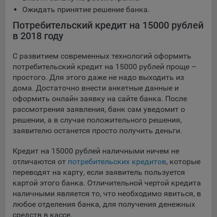
Яндекса рекламная сеть (Yandex Mobile Ads, ADFOX) -
Ожидать принятие решение банка.
сервис показа контекстной рекламы. Адрес: Yandex
Потребительский кредит на 15000 рублей
Europe AG, Werftestrasse 4, CH-6005 Luzern, Switzerland.
в 2018 году
Google Ads - сервис показа контекстной рекламы,
предоставляемый компанией Google Ireland Ltd, Gordon
С развитием современных технологий оформить
House Barrow Street Dublin 4, D04E5W5 Ireland.
потребительский кредит на 15000 рублей проще –
простого. Для этого даже не надо выходить из
дома. Достаточно внести анкетные данные и
Сохранить мои изменения
оформить онлайн заявку на сайте банка. После
рассмотрения заявления, банк сам уведомит о
Сохранить по умолчанию
решении, а в случае положительного решения,
заявителю останется просто получить деньги.
Кредит на 15000 рублей наличными ничем не
отличаются от
потребительских кредитов
, которые
переводят на карту, если заявитель пользуется
картой этого банка. Отличительной чертой кредита
наличными является то, что необходимо явиться, в
любое отделения банка, для получения денежных
средств в кассе.