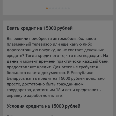
Ещ
конфиденциальности Яндекс
.
Кре
Google Analytics – сервис веб-аналитики,
предоставляемый компанией Google, Inc. Адрес: Google,
Google Data Protection Office, 1600 Amphitheatre Pkwy,
Mountain View, CA 94043, USA.
Политика
Взять кредит на 15000 рублей
конфиденциальности Google.
Вы решили приобрести автомобиль, большой
Matomo — это система веб-аналитики, которая позволяет
плазменный телевизор или еще какую либо
следит за доступностью сервисов, предоставляемых
дорогостоящую покупку, но не хватает денежных
myfin.by.
средств? Тогда кредит это то, что вам подходит. На
Адрес: ООО «Рэкун технолоджи», 220069 г. Минск, пр-т
данный момент времени практически каждый банк
Дзержинского, д.3Б, пом.44.
предоставляет кредит. Для этого не требуется
Пиксель VK Рекламы - сервис позволяет показывать
большого пакета документов. В Республике
рекламу на площадке VK пользователям, которые
Беларусь взять кредит на 15000 рублей довольно
посещали сайт.
просто, достаточно быть гражданином
Адрес: ООО «ВК», РФ, 125167, г. Москва, Ленинградский
государства, достигшим 18-и лет и представить
проспект, д. 39, стр. 79, БЦ «SkyLight».
справку о заработной плате.
Технические настройки
Условия кредита на 15000 рублей
Технические настройки хранят технические данные вашего