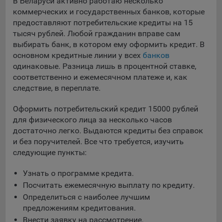
выбора (например, языкового). Техническая аналитика
В Беларуси активно работаю несколько
используется для обеспечения корректной работы сайта.
коммерческих и государственных банков, которые
предоставляют потребительские кредиты на 15
Компании, которой мы поручаем обработку данных для
тысяч рублей. Любой гражданин вправе сам
данной цели:
выбирать банк, в котором ему оформить кредит. В
основном кредитные линии у всех
банков
Сервис хранения информации, предоставляемый
одинаковые. Разница лишь в процентной ставке,
компанией, согласно договора аренды ООО «Рэкун
соответственно и ежемесячном платеже и, как
технолоджи», 220069 г. Минск, пр-т Дзержинского, д.3Б,
следствие, в переплате.
пом.44.
Рекламные Cookie
Оформить потребительский кредит 15000 рублей
для физического лица за несколько часов
Отключение рекламных cookie-файлы не позволит
достаточно легко. Выдаются кредиты без справок
принимать меры по совершенствованию работы
и без поручителей. Все что требуется, изучить
Сайта, исходя из предпочтений пользователя, а также
следующие пункты:
осуществлять подбор рекламы, иных рекламных
материалов по наиболее актуальному, подходящему
Узнать о программе кредита.
назначению для каждого конкретного пользователя.
Посчитать ежемесячную выплату по кредиту.
Определиться с наиболее лучшим
Компании, которым мы поручаем обработку данных для
предложениям кредитования.
данной цели:
Внести заявку на рассмотрение.