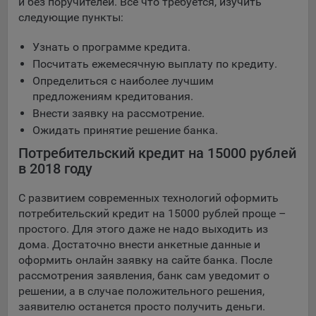
и без поручителей. Все что требуется, изучить
Яндекса рекламная сеть (Yandex Mobile Ads, ADFOX) -
следующие пункты:
сервис показа контекстной рекламы. Адрес: Yandex
Europe AG, Werftestrasse 4, CH-6005 Luzern, Switzerland.
Узнать о программе кредита.
Google Ads - сервис показа контекстной рекламы,
Посчитать ежемесячную выплату по кредиту.
предоставляемый компанией Google Ireland Ltd, Gordon
Определиться с наиболее лучшим
House Barrow Street Dublin 4, D04E5W5 Ireland.
предложениям кредитования.
Внести заявку на рассмотрение.
Ожидать принятие решение банка.
Сохранить мои изменения
Потребительский кредит на 15000 рублей
в 2018 году
Сохранить по умолчанию
С развитием современных технологий оформить
потребительский кредит на 15000 рублей проще –
простого. Для этого даже не надо выходить из
дома. Достаточно внести анкетные данные и
оформить онлайн заявку на сайте банка. После
рассмотрения заявления, банк сам уведомит о
решении, а в случае положительного решения,
заявителю останется просто получить деньги.