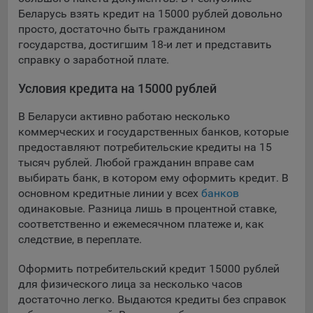
выбора (например, языкового). Техническая аналитика
Беларусь взять кредит на 15000 рублей довольно
используется для обеспечения корректной работы сайта.
просто, достаточно быть гражданином
Компании, которой мы поручаем обработку данных для
государства, достигшим 18-и лет и представить
данной цели:
справку о заработной плате.
Сервис хранения информации, предоставляемый
Условия кредита на 15000 рублей
компанией, согласно договора аренды ООО «Рэкун
технолоджи», 220069 г. Минск, пр-т Дзержинского, д.3Б,
В Беларуси активно работаю несколько
пом.44.
коммерческих и государственных банков, которые
предоставляют потребительские кредиты на 15
Рекламные Cookie
тысяч рублей. Любой гражданин вправе сам
выбирать банк, в котором ему оформить кредит. В
Отключение рекламных cookie-файлы не позволит
основном кредитные линии у всех
банков
принимать меры по совершенствованию работы
одинаковые. Разница лишь в процентной ставке,
Сайта, исходя из предпочтений пользователя, а также
соответственно и ежемесячном платеже и, как
осуществлять подбор рекламы, иных рекламных
следствие, в переплате.
материалов по наиболее актуальному, подходящему
назначению для каждого конкретного пользователя.
Оформить потребительский кредит 15000 рублей
для физического лица за несколько часов
Компании, которым мы поручаем обработку данных для
данной цели:
достаточно легко. Выдаются кредиты без справок