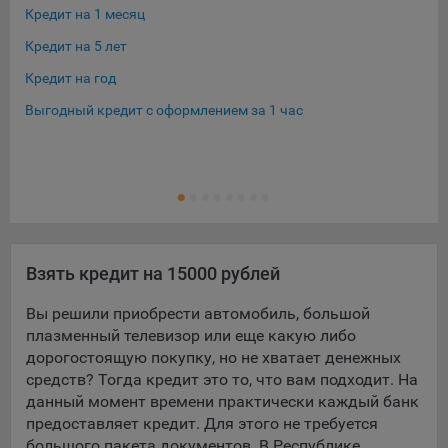
конфиденциальности Яндекс
.
Кредит на 1 месяц
Кре
Google Analytics – сервис веб-аналитики,
Кредит на 5 лет
Кре
предоставляемый компанией Google, Inc. Адрес: Google,
Кредит на год
Кре
Google Data Protection Office, 1600 Amphitheatre Pkwy,
Mountain View, CA 94043, USA.
Политика
Выгодный кредит с оформлением за 1 час
Кре
конфиденциальности Google.
Кре
Matomo — это система веб-аналитики, которая позволяет
Ещ
Кре
следит за доступностью сервисов, предоставляемых
myfin.by.
Адрес: ООО «Рэкун технолоджи», 220069 г. Минск, пр-т
Дзержинского, д.3Б, пом.44.
Пиксель VK Рекламы - сервис позволяет показывать
Взять кредит на 15000 рублей
рекламу на площадке VK пользователям, которые
Вы решили приобрести автомобиль, большой
посещали сайт.
Адрес: ООО «ВК», РФ, 125167, г. Москва, Ленинградский
плазменный телевизор или еще какую либо
проспект, д. 39, стр. 79, БЦ «SkyLight».
дорогостоящую покупку, но не хватает денежных
средств? Тогда кредит это то, что вам подходит. На
Технические настройки
данный момент времени практически каждый банк
предоставляет кредит. Для этого не требуется
Технические настройки хранят технические данные вашего
большого пакета документов. В Республике