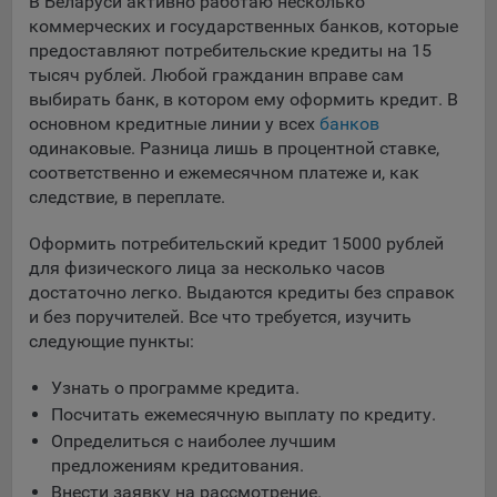
выбора (например, языкового). Техническая аналитика
В Беларуси активно работаю несколько
используется для обеспечения корректной работы сайта.
коммерческих и государственных банков, которые
предоставляют потребительские кредиты на 15
Компании, которой мы поручаем обработку данных для
тысяч рублей. Любой гражданин вправе сам
данной цели:
выбирать банк, в котором ему оформить кредит. В
основном кредитные линии у всех
банков
Сервис хранения информации, предоставляемый
одинаковые. Разница лишь в процентной ставке,
компанией, согласно договора аренды ООО «Рэкун
соответственно и ежемесячном платеже и, как
технолоджи», 220069 г. Минск, пр-т Дзержинского, д.3Б,
следствие, в переплате.
пом.44.
Рекламные Cookie
Оформить потребительский кредит 15000 рублей
для физического лица за несколько часов
Отключение рекламных cookie-файлы не позволит
достаточно легко. Выдаются кредиты без справок
принимать меры по совершенствованию работы
и без поручителей. Все что требуется, изучить
Сайта, исходя из предпочтений пользователя, а также
следующие пункты:
осуществлять подбор рекламы, иных рекламных
материалов по наиболее актуальному, подходящему
Узнать о программе кредита.
назначению для каждого конкретного пользователя.
Посчитать ежемесячную выплату по кредиту.
Определиться с наиболее лучшим
Компании, которым мы поручаем обработку данных для
предложениям кредитования.
данной цели:
Внести заявку на рассмотрение.