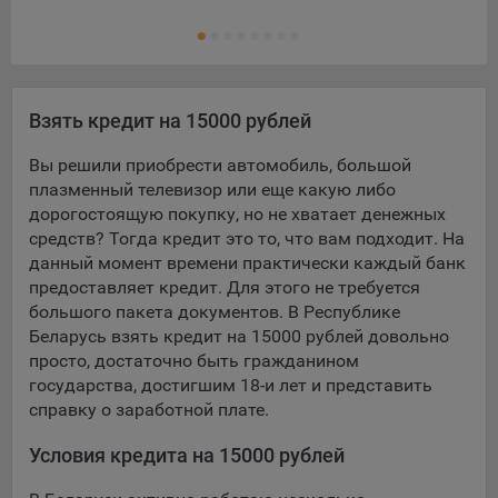
Ещ
конфиденциальности Яндекс
.
Кре
Google Analytics – сервис веб-аналитики,
предоставляемый компанией Google, Inc. Адрес: Google,
Google Data Protection Office, 1600 Amphitheatre Pkwy,
Mountain View, CA 94043, USA.
Политика
Взять кредит на 15000 рублей
конфиденциальности Google.
Вы решили приобрести автомобиль, большой
Matomo — это система веб-аналитики, которая позволяет
плазменный телевизор или еще какую либо
следит за доступностью сервисов, предоставляемых
дорогостоящую покупку, но не хватает денежных
myfin.by.
средств? Тогда кредит это то, что вам подходит. На
Адрес: ООО «Рэкун технолоджи», 220069 г. Минск, пр-т
данный момент времени практически каждый банк
Дзержинского, д.3Б, пом.44.
предоставляет кредит. Для этого не требуется
Пиксель VK Рекламы - сервис позволяет показывать
большого пакета документов. В Республике
рекламу на площадке VK пользователям, которые
Беларусь взять кредит на 15000 рублей довольно
посещали сайт.
просто, достаточно быть гражданином
Адрес: ООО «ВК», РФ, 125167, г. Москва, Ленинградский
государства, достигшим 18-и лет и представить
проспект, д. 39, стр. 79, БЦ «SkyLight».
справку о заработной плате.
Технические настройки
Условия кредита на 15000 рублей
Технические настройки хранят технические данные вашего