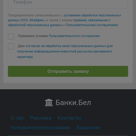
Телефон
Предварительно ознакомившись с
условиями обработки персональных
данных ООО «Майфин»
, а также с моими
правами, связанными с
обработкой персональных данных
и
Пользовательским соглашением
:
Принимаю условия
Пользовательского соглашения
Даю
согласие на обработку моих персональных данных для
получения информационно-новостной рассылки рекламного
характера
Отправить заявку
Банки
.Бел
О нас
Реклама
Контакты
Условия использования
Вакансии