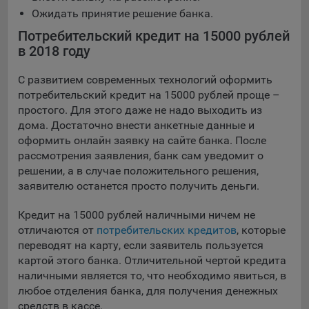
Яндекса рекламная сеть (Yandex Mobile Ads, ADFOX) -
Ожидать принятие решение банка.
сервис показа контекстной рекламы. Адрес: Yandex
Потребительский кредит на 15000 рублей
Europe AG, Werftestrasse 4, CH-6005 Luzern, Switzerland.
в 2018 году
Google Ads - сервис показа контекстной рекламы,
предоставляемый компанией Google Ireland Ltd, Gordon
С развитием современных технологий оформить
House Barrow Street Dublin 4, D04E5W5 Ireland.
потребительский кредит на 15000 рублей проще –
простого. Для этого даже не надо выходить из
дома. Достаточно внести анкетные данные и
Сохранить мои изменения
оформить онлайн заявку на сайте банка. После
рассмотрения заявления, банк сам уведомит о
Сохранить по умолчанию
решении, а в случае положительного решения,
заявителю останется просто получить деньги.
Кредит на 15000 рублей наличными ничем не
отличаются от
потребительских кредитов
, которые
переводят на карту, если заявитель пользуется
картой этого банка. Отличительной чертой кредита
наличными является то, что необходимо явиться, в
любое отделения банка, для получения денежных
средств в кассе.