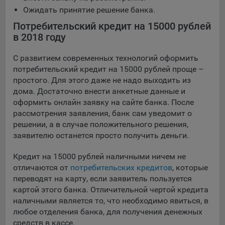
Яндекса рекламная сеть (Yandex Mobile Ads, ADFOX) -
Ожидать принятие решение банка.
сервис показа контекстной рекламы. Адрес: Yandex
Потребительский кредит на 15000 рублей
Europe AG, Werftestrasse 4, CH-6005 Luzern, Switzerland.
в 2018 году
Google Ads - сервис показа контекстной рекламы,
предоставляемый компанией Google Ireland Ltd, Gordon
С развитием современных технологий оформить
House Barrow Street Dublin 4, D04E5W5 Ireland.
потребительский кредит на 15000 рублей проще –
простого. Для этого даже не надо выходить из
дома. Достаточно внести анкетные данные и
Сохранить мои изменения
оформить онлайн заявку на сайте банка. После
рассмотрения заявления, банк сам уведомит о
Сохранить по умолчанию
решении, а в случае положительного решения,
заявителю останется просто получить деньги.
Кредит на 15000 рублей наличными ничем не
отличаются от
потребительских кредитов
, которые
переводят на карту, если заявитель пользуется
картой этого банка. Отличительной чертой кредита
наличными является то, что необходимо явиться, в
любое отделения банка, для получения денежных
средств в кассе.