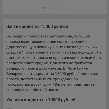
Ещ
конфиденциальности Яндекс
.
Кре
Google Analytics – сервис веб-аналитики,
предоставляемый компанией Google, Inc. Адрес: Google,
Google Data Protection Office, 1600 Amphitheatre Pkwy,
Mountain View, CA 94043, USA.
Политика
Взять кредит на 15000 рублей
конфиденциальности Google.
Вы решили приобрести автомобиль, большой
Matomo — это система веб-аналитики, которая позволяет
плазменный телевизор или еще какую либо
следит за доступностью сервисов, предоставляемых
дорогостоящую покупку, но не хватает денежных
myfin.by.
средств? Тогда кредит это то, что вам подходит. На
Адрес: ООО «Рэкун технолоджи», 220069 г. Минск, пр-т
данный момент времени практически каждый банк
Дзержинского, д.3Б, пом.44.
предоставляет кредит. Для этого не требуется
Пиксель VK Рекламы - сервис позволяет показывать
большого пакета документов. В Республике
рекламу на площадке VK пользователям, которые
Беларусь взять кредит на 15000 рублей довольно
посещали сайт.
просто, достаточно быть гражданином
Адрес: ООО «ВК», РФ, 125167, г. Москва, Ленинградский
государства, достигшим 18-и лет и представить
проспект, д. 39, стр. 79, БЦ «SkyLight».
справку о заработной плате.
Технические настройки
Условия кредита на 15000 рублей
Технические настройки хранят технические данные вашего