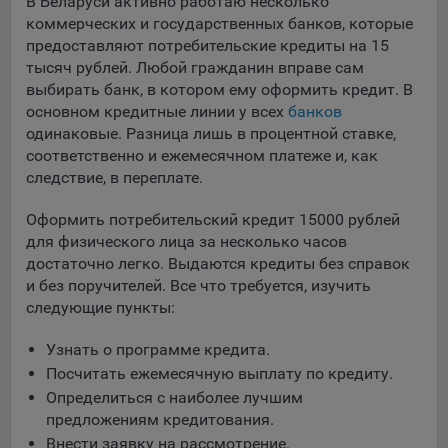
выбора (например, языкового). Техническая аналитика
В Беларуси активно работаю несколько
используется для обеспечения корректной работы сайта.
коммерческих и государственных банков, которые
предоставляют потребительские кредиты на 15
Компании, которой мы поручаем обработку данных для
тысяч рублей. Любой гражданин вправе сам
данной цели:
выбирать банк, в котором ему оформить кредит. В
основном кредитные линии у всех
банков
Сервис хранения информации, предоставляемый
одинаковые. Разница лишь в процентной ставке,
компанией, согласно договора аренды ООО «Рэкун
соответственно и ежемесячном платеже и, как
технолоджи», 220069 г. Минск, пр-т Дзержинского, д.3Б,
следствие, в переплате.
пом.44.
Рекламные Cookie
Оформить потребительский кредит 15000 рублей
для физического лица за несколько часов
Отключение рекламных cookie-файлы не позволит
достаточно легко. Выдаются кредиты без справок
принимать меры по совершенствованию работы
и без поручителей. Все что требуется, изучить
Сайта, исходя из предпочтений пользователя, а также
следующие пункты:
осуществлять подбор рекламы, иных рекламных
материалов по наиболее актуальному, подходящему
Узнать о программе кредита.
назначению для каждого конкретного пользователя.
Посчитать ежемесячную выплату по кредиту.
Определиться с наиболее лучшим
Компании, которым мы поручаем обработку данных для
предложениям кредитования.
данной цели:
Внести заявку на рассмотрение.