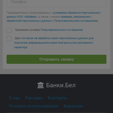
Телефон
Предварительно ознакомившись с
условиями обработки персональных
данных ООО «Майфин»
, а также с моими
правами, связанными с
обработкой персональных данных
и
Пользовательским соглашением
:
Принимаю условия
Пользовательского соглашения
Даю
согласие на обработку моих персональных данных для
получения информационно-новостной рассылки рекламного
характера
Отправить заявку
Банки
.Бел
О нас
Реклама
Контакты
Условия использования
Вакансии