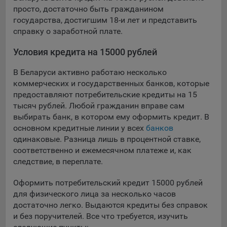
просто, достаточно быть гражданином
При этом, некоторые браузеры позволяют посещать
государства, достигшим 18-и лет и представить
интернет-сайты в режиме «Инкогнито», чтобы ограничить
справку о заработной плате.
хранимый на компьютере объем информации и
автоматически удалять сессионные файлы cookie. Кроме
Условия кредита на 15000 рублей
того, субъект персональных данных может удалить ранее
сохраненные файлов cookie выбрав соответствующую
В Беларуси активно работаю несколько
опцию в истории браузера.
коммерческих и государственных банков, которые
предоставляют потребительские кредиты на 15
Подробнее о параметрах управления можно ознакомиться,
тысяч рублей. Любой гражданин вправе сам
перейдя по внешним ссылкам, ведущим на
выбирать банк, в котором ему оформить кредит. В
соответствующие страницы сайтов основных браузеров:
основном кредитные линии у всех
банков
Firefox
одинаковые. Разница лишь в процентной ставке,
соответственно и ежемесячном платеже и, как
Chrome
следствие, в переплате.
Safari
Оформить потребительский кредит 15000 рублей
Opera
для физического лица за несколько часов
Microsoft Edge
достаточно легко. Выдаются кредиты без справок
и без поручителей. Все что требуется, изучить
Internet Explorer