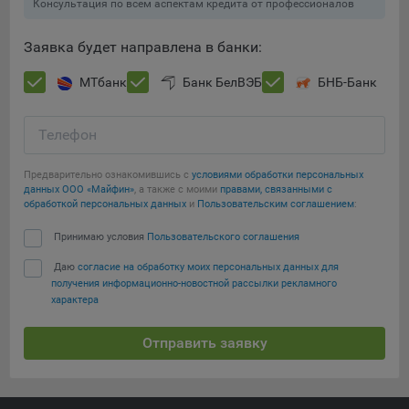
выбора (например, языкового). Техническая аналитика
Консультация по всем аспектам кредита от профессионалов
используется для обеспечения корректной работы сайта.
Сохранить мои изменения
Заявка будет направлена в банки:
Компании, которой мы поручаем обработку данных для
данной цели:
Сохранить по умолчанию
МТбанк
Банк БелВЭБ
БНБ-Банк
Сервис хранения информации, предоставляемый
компанией, согласно договора аренды ООО «Рэкун
Телефон
технолоджи», 220069 г. Минск, пр-т Дзержинского, д.3Б,
пом.44.
Предварительно ознакомившись с
условиями обработки персональных
данных ООО «Майфин»
, а также с моими
правами, связанными с
Рекламные Cookie
обработкой персональных данных
и
Пользовательским соглашением
:
Отключение рекламных cookie-файлы не позволит
Принимаю условия
Пользовательского соглашения
принимать меры по совершенствованию работы
Даю
согласие на обработку моих персональных данных для
Сайта, исходя из предпочтений пользователя, а также
получения информационно-новостной рассылки рекламного
осуществлять подбор рекламы, иных рекламных
характера
материалов по наиболее актуальному, подходящему
назначению для каждого конкретного пользователя.
Отправить заявку
Компании, которым мы поручаем обработку данных для
данной цели: