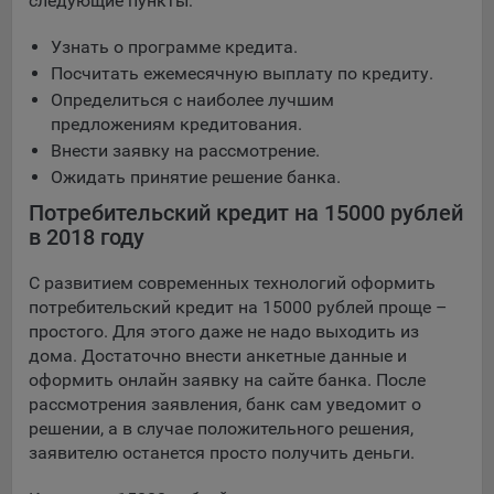
следующие пункты:
16. Пользователь всегда может направить сообщение с
имеющимся у него вопросом, в части использования
Узнать о программе кредита.
файлов сookie, на электронную почту Общества:
Посчитать ежемесячную выплату по кредиту.
info@myfin.by
Определиться с наиболее лучшим
предложениям кредитования.
Аналитические Cookie
Внести заявку на рассмотрение.
Отключение аналитических cookie-файлов не позволит
Ожидать принятие решение банка.
определять предпочтения пользователей Сайта, в том
Потребительский кредит на 15000 рублей
числе наиболее и наименее популярные страницы и
в 2018 году
принимать меры по совершенствованию работы Сайта
исходя из предпочтений пользователей
С развитием современных технологий оформить
потребительский кредит на 15000 рублей проще –
Статистические куки позволяют определять предпочтения
простого. Для этого даже не надо выходить из
пользователей сайта.
дома. Достаточно внести анкетные данные и
Компании, которым мы поручаем обработку
оформить онлайн заявку на сайте банка. После
статистических cookies:
рассмотрения заявления, банк сам уведомит о
решении, а в случае положительного решения,
Яндекс Метрика – сервис веб-аналитики,
заявителю останется просто получить деньги.
предоставляемый ООО «Яндекс». Адрес: г. Москва, ул.
Льва Толстого, д. 16, 119021.
Политика