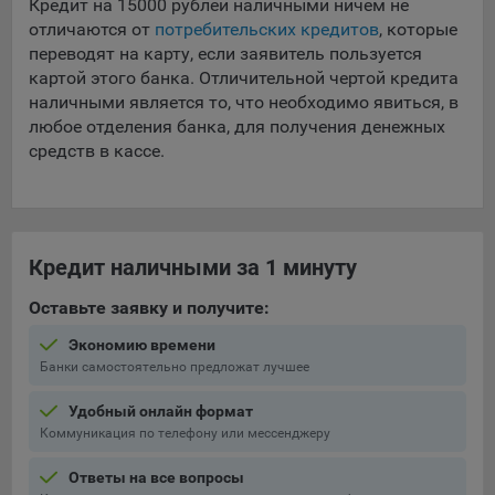
Кредит на 15000 рублей наличными ничем не
конфиденциальности Яндекс
.
отличаются от
потребительских кредитов
, которые
Google Analytics – сервис веб-аналитики,
переводят на карту, если заявитель пользуется
предоставляемый компанией Google, Inc. Адрес: Google,
картой этого банка. Отличительной чертой кредита
Google Data Protection Office, 1600 Amphitheatre Pkwy,
наличными является то, что необходимо явиться, в
Mountain View, CA 94043, USA.
Политика
любое отделения банка, для получения денежных
конфиденциальности Google.
средств в кассе.
Matomo — это система веб-аналитики, которая позволяет
следит за доступностью сервисов, предоставляемых
myfin.by.
Адрес: ООО «Рэкун технолоджи», 220069 г. Минск, пр-т
Кредит наличными за 1 минуту
Дзержинского, д.3Б, пом.44.
Пиксель VK Рекламы - сервис позволяет показывать
Оставьте заявку и получите:
рекламу на площадке VK пользователям, которые
посещали сайт.
Экономию времени
Банки самостоятельно предложат лучшее
Адрес: ООО «ВК», РФ, 125167, г. Москва, Ленинградский
проспект, д. 39, стр. 79, БЦ «SkyLight».
Удобный онлайн формат
Коммуникация по телефону или мессенджеру
Технические настройки
Технические настройки хранят технические данные вашего
Ответы на все вопросы