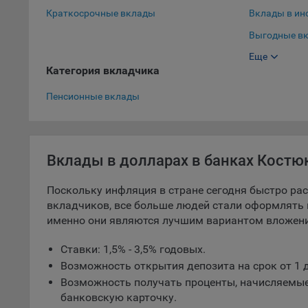
Краткосрочные вклады
Вклады в ин
5.1. О
Выгодные вк
5.2. П
Еще
Выгодные вк
их раб
Категория вкладчика
Вклады в до
5.3. С
Пенсионные вклады
дальне
5.4. С
9.1. Т
Вклады в долларах в банках Костю
регист
коммен
Поскольку инфляция в стране сегодня быстро раст
коррек
вкладчиков, все больше людей стали оформлять 
пользо
именно они являются лучшим вариантом вложени
может 
уведом
Ставки: 1,5% - 3,5% годовых.
раздел
Возможность открытия депозита на срок от 1 д
9.2. Ф
Возможность получать проценты, начисляемые
Данные
банковскую карточку.
дополн