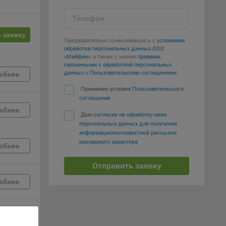
Телефон
вий,
 или
 заявку
йта,
Предварительно ознакомившись с
условиями
обработки персональных данных ООО
«Майфин»
, а также с моими
правами,
связанными с обработкой персональных
данных
и
Пользовательским соглашением
:
обнее
Принимаю условия
Пользовательского
соглашения
ваемые
обнее
Даю
согласие на обработку моих
ie
персональных данных для получения
информационно-новостной рассылки
рекламного характера
обнее
Отправить заявку
обнее
, если
ение
обнее