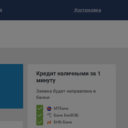
а
Костюковка
ство»
)
ке и
анных.
е
Кредит наличными за 1
и
ее –
минуту
Заявка будет направлена в
банки:
т
МТбанк
вать
Банк БелВЭБ
БНБ-Банк
е