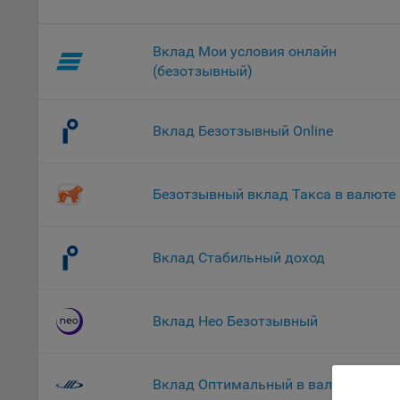
комп
указ
Вклад Мои условия онлайн
сове
выби
(безотзывный)
напр
Целя
Вклад Безотзывный Online
Обще
пер
На с
Безотзывный вклад Такса в валюте
сайт
(зад
Общ
Вклад Стабильный доход
(вкл
стат
поль
Вклад Нео Безотзывный
Обще
это 
файл
Вклад Оптимальный в валюте
На с