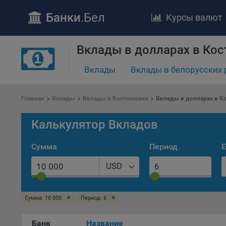
Банки
.Бел
Курсы валют
Вклады в долларах в Ко
ПОЛОЖЕ
Вклады
Вклады в белорусских 
Обще
удел
отве
Главная
Вклады
Вклады в Костюковке
Вклады в долларах в К
Утве
«По
Калькулятор Вкладов
перс
Бела
Сумма
Период
Е
«За
Поли
USD
осу
«ban
файл
×
×
Сумма: 10 000
Период: 6
проц
Банк
Название
Файл