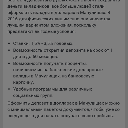
составить представление о тенденциях использования
деньги вкладчиков, все больше людей стали
сайта в целом. Общество использует информацию для
оформлять вклады в долларах в Мачулищах. В
анализа трафика на сайтах.
2016 для физических лиц именно они являются
лучшим вариантом вложения, поскольку
9.5. Файлы cookie, применяемые для определения целевой
предлагают выгодные условия:
аудитории и в рекламных целях, например Яндекс.Метрика,
Google Analytics.
Ставки: 1,5% - 3,5% годовых.
Технические/Функциональные, хранятся не более года;
Возможность открытия депозита на срок от 1
дня и до 60 месяцев.
Необходимые для функционирования веб-аналитических
Возможность получать проценты,
платформ «Google Analytics», «Яндекс.Метрика»
начисляемые на банковские долларовые
(статистические), установлены на сервере Общества и не
вклады в Мачулищах, на банковскую
передаются третьим лицам, часть из которых хранятся во
карточку.
время пользования сайтом;
Удобные программы для различных
Остальные - не более года.
социальных групп.
Отключение аналитических файлов cookie не позволяет
Оформить депозит в долларах в Мачулищах можно
определять предпочтения пользователей сайта, в том числе
с минимальным пакетом документов, чтобы уже со
наиболее и наименее популярные страницы и принимать
следующего дня начать получать свою прибыль.
меры по совершенствованию работы сайта исходя из
предпочтений пользователей.