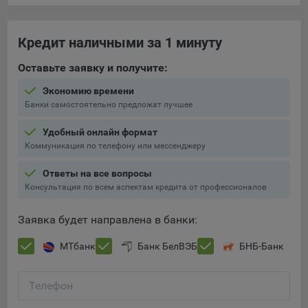
При этом, некоторые браузеры позволяют посещать
интернет-сайты в режиме «Инкогнито», чтобы ограничить
Кредит наличными за 1 минуту
хранимый на компьютере объем информации и
автоматически удалять сессионные файлы cookie. Кроме
Оставьте заявку и получите:
того, субъект персональных данных может удалить ранее
Экономию времени
сохраненные файлов cookie выбрав соответствующую
Банки самостоятельно предложат лучшее
опцию в истории браузера.
Удобный онлайн формат
Подробнее о параметрах управления можно ознакомиться,
Коммуникация по телефону или мессенджеру
перейдя по внешним ссылкам, ведущим на
соответствующие страницы сайтов основных браузеров:
Ответы на все вопросы
Firefox
Консультация по всем аспектам кредита от профессионалов
Chrome
Заявка будет направлена в банки:
Safari
МТбанк
Банк БелВЭБ
БНБ-Банк
Opera
Microsoft Edge
Телефон
Сохранить мои изменения
Internet Explorer