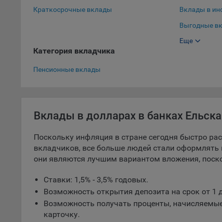
Краткосрочные вклады
Вклады в ин
5.1. О
Выгодные вк
5.2. П
Еще
Выгодные вк
их раб
Категория вкладчика
Вклады в до
5.3. С
Пенсионные вклады
дальне
5.4. С
9.1. Т
Вклады в долларах в банках Ельска
регист
коммен
Поскольку инфляция в стране сегодня быстро раст
коррек
вкладчиков, все больше людей стали оформлять 
пользо
они являются лучшим вариантом вложения, поск
может 
уведом
Ставки: 1,5% - 3,5% годовых.
раздел
Возможность открытия депозита на срок от 1 д
9.2. Ф
Возможность получать проценты, начисляемые
Данные
карточку.
дополн