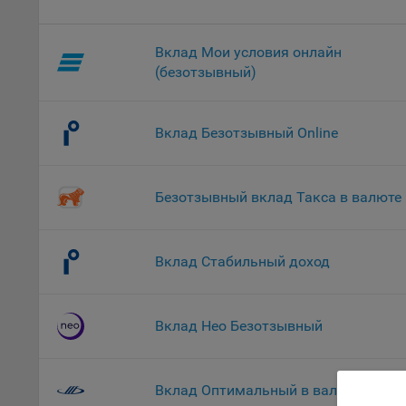
комп
указ
Вклад Мои условия онлайн
сове
выби
(безотзывный)
напр
Целя
Вклад Безотзывный Online
Обще
пер
На с
Безотзывный вклад Такса в валюте
сайт
(зад
Общ
Вклад Стабильный доход
(вкл
стат
поль
Вклад Нео Безотзывный
Обще
это 
файл
Вклад Оптимальный в валюте
На с