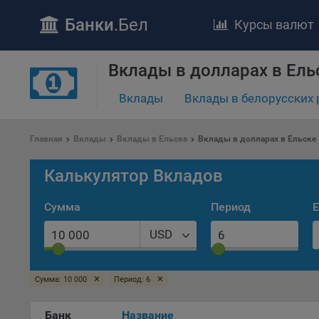
Банки
.Бел
Курсы валют
Вклады в долларах в Ель
ПОЛОЖЕ
Вклады
Вклады в белорусских 
Обще
удел
отве
Главная
Вклады
Вклады в Ельске
Вклады в долларах в Ельске
Утве
«По
Калькулятор Вкладов
перс
Бела
Сумма
Период
Е
«За
Поли
USD
осу
«ban
файл
×
×
Сумма: 10 000
Период: 6
проц
Банк
Название
Файл