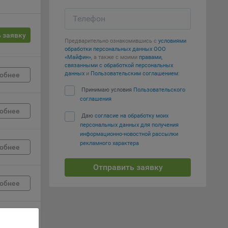
Телефон
вий,
 или
 заявку
йта,
Предварительно ознакомившись с
условиями
обработки персональных данных ООО
«Майфин»
, а также с моими
правами,
связанными с обработкой персональных
данных
и
Пользовательским соглашением
:
обнее
Принимаю условия
Пользовательского
соглашения
ваемые
обнее
Даю
согласие на обработку моих
ie
персональных данных для получения
информационно-новостной рассылки
рекламного характера
обнее
Отправить заявку
обнее
, если
ение
обнее