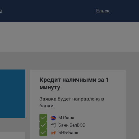
а
Ельск
ство»
)
ке и
анных.
е
Кредит наличными за 1
и
ее –
минуту
Заявка будет направлена в
банки:
т
МТбанк
вать
Банк БелВЭБ
БНБ-Банк
е