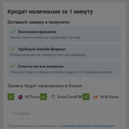
При этом, некоторые браузеры позволяют посещать
Кредит наличными за 1 минуту
интернет-сайты в режиме «Инкогнито», чтобы ограничить
хранимый на компьютере объем информации и
Оставьте заявку и получите:
автоматически удалять сессионные файлы cookie. Кроме
Экономию времени
того, субъект персональных данных может удалить ранее
Банки самостоятельно предложат лучшее
сохраненные файлов cookie выбрав соответствующую
опцию в истории браузера.
Удобный онлайн формат
Коммуникация по телефону или мессенджеру
Подробнее о параметрах управления можно ознакомиться,
перейдя по внешним ссылкам, ведущим на
Ответы на все вопросы
соответствующие страницы сайтов основных браузеров:
Консультация по всем аспектам кредита от профессионалов
Firefox
Заявка будет направлена в банки:
Chrome
Safari
МТбанк
Банк БелВЭБ
БНБ-Банк
Opera
Телефон
Microsoft Edge
Сохранить мои изменения
Internet Explorer
Предварительно ознакомившись с
условиями обработки персональных
Сохранить по умолчанию