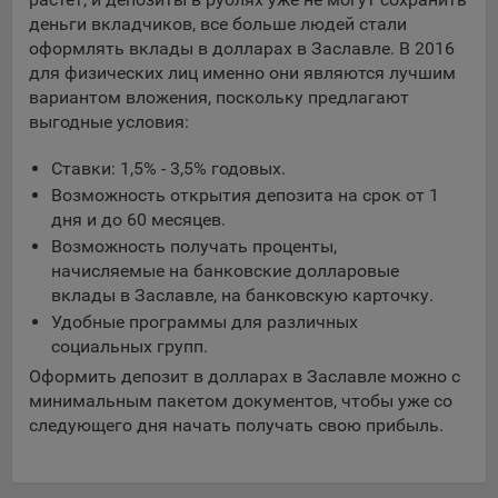
составить представление о тенденциях использования
деньги вкладчиков, все больше людей стали
сайта в целом. Общество использует информацию для
оформлять вклады в долларах в Заславле. В 2016
анализа трафика на сайтах.
для физических лиц именно они являются лучшим
вариантом вложения, поскольку предлагают
9.5. Файлы cookie, применяемые для определения целевой
выгодные условия:
аудитории и в рекламных целях, например Яндекс.Метрика,
Google Analytics.
Ставки: 1,5% - 3,5% годовых.
Технические/Функциональные, хранятся не более года;
Возможность открытия депозита на срок от 1
дня и до 60 месяцев.
Необходимые для функционирования веб-аналитических
Возможность получать проценты,
платформ «Google Analytics», «Яндекс.Метрика»
начисляемые на банковские долларовые
(статистические), установлены на сервере Общества и не
вклады в Заславле, на банковскую карточку.
передаются третьим лицам, часть из которых хранятся во
время пользования сайтом;
Удобные программы для различных
социальных групп.
Остальные - не более года.
Оформить депозит в долларах в Заславле можно с
Отключение аналитических файлов cookie не позволяет
минимальным пакетом документов, чтобы уже со
определять предпочтения пользователей сайта, в том числе
следующего дня начать получать свою прибыль.
наиболее и наименее популярные страницы и принимать
меры по совершенствованию работы сайта исходя из
предпочтений пользователей.