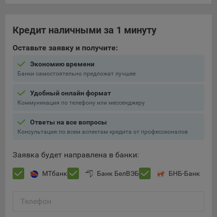
При этом, некоторые браузеры позволяют посещать
интернет-сайты в режиме «Инкогнито», чтобы ограничить
Кредит наличными за 1 минуту
хранимый на компьютере объем информации и
автоматически удалять сессионные файлы cookie. Кроме
Оставьте заявку и получите:
того, субъект персональных данных может удалить ранее
Экономию времени
сохраненные файлов cookie выбрав соответствующую
Банки самостоятельно предложат лучшее
опцию в истории браузера.
Удобный онлайн формат
Подробнее о параметрах управления можно ознакомиться,
Коммуникация по телефону или мессенджеру
перейдя по внешним ссылкам, ведущим на
соответствующие страницы сайтов основных браузеров:
Ответы на все вопросы
Firefox
Консультация по всем аспектам кредита от профессионалов
Chrome
Заявка будет направлена в банки:
Safari
МТбанк
Банк БелВЭБ
БНБ-Банк
Opera
Microsoft Edge
Телефон
Сохранить мои изменения
Internet Explorer