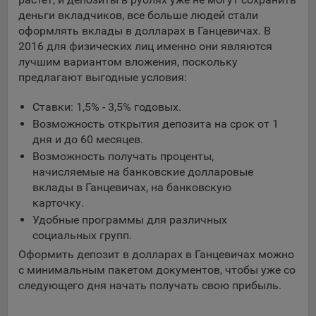
составить представление о тенденциях использования
деньги вкладчиков, все больше людей стали
сайта в целом. Общество использует информацию для
оформлять вклады в долларах в Ганцевичах. В
анализа трафика на сайтах.
2016 для физических лиц именно они являются
лучшим вариантом вложения, поскольку
9.5. Файлы cookie, применяемые для определения целевой
предлагают выгодные условия:
аудитории и в рекламных целях, например Яндекс.Метрика,
Google Analytics.
Ставки: 1,5% - 3,5% годовых.
Технические/Функциональные, хранятся не более года;
Возможность открытия депозита на срок от 1
дня и до 60 месяцев.
Необходимые для функционирования веб-аналитических
Возможность получать проценты,
платформ «Google Analytics», «Яндекс.Метрика»
начисляемые на банковские долларовые
(статистические), установлены на сервере Общества и не
вклады в Ганцевичах, на банковскую
передаются третьим лицам, часть из которых хранятся во
карточку.
время пользования сайтом;
Удобные программы для различных
Остальные - не более года.
социальных групп.
Отключение аналитических файлов cookie не позволяет
Оформить депозит в долларах в Ганцевичах можно
определять предпочтения пользователей сайта, в том числе
с минимальным пакетом документов, чтобы уже со
наиболее и наименее популярные страницы и принимать
следующего дня начать получать свою прибыль.
меры по совершенствованию работы сайта исходя из
предпочтений пользователей.