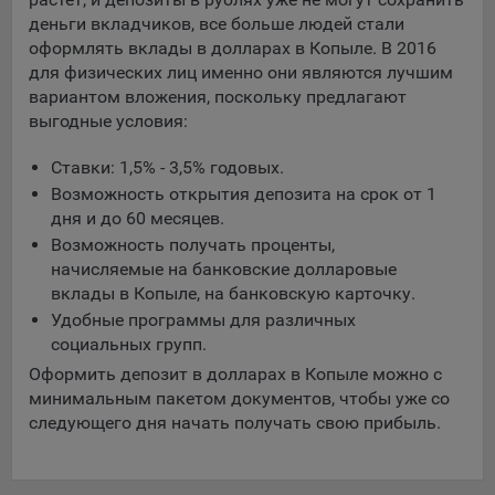
составить представление о тенденциях использования
деньги вкладчиков, все больше людей стали
сайта в целом. Общество использует информацию для
оформлять вклады в долларах в Копыле. В 2016
анализа трафика на сайтах.
для физических лиц именно они являются лучшим
вариантом вложения, поскольку предлагают
9.5. Файлы cookie, применяемые для определения целевой
выгодные условия:
аудитории и в рекламных целях, например Яндекс.Метрика,
Google Analytics.
Ставки: 1,5% - 3,5% годовых.
Технические/Функциональные, хранятся не более года;
Возможность открытия депозита на срок от 1
дня и до 60 месяцев.
Необходимые для функционирования веб-аналитических
Возможность получать проценты,
платформ «Google Analytics», «Яндекс.Метрика»
начисляемые на банковские долларовые
(статистические), установлены на сервере Общества и не
вклады в Копыле, на банковскую карточку.
передаются третьим лицам, часть из которых хранятся во
время пользования сайтом;
Удобные программы для различных
социальных групп.
Остальные - не более года.
Оформить депозит в долларах в Копыле можно с
Отключение аналитических файлов cookie не позволяет
минимальным пакетом документов, чтобы уже со
определять предпочтения пользователей сайта, в том числе
следующего дня начать получать свою прибыль.
наиболее и наименее популярные страницы и принимать
меры по совершенствованию работы сайта исходя из
предпочтений пользователей.