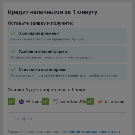
При этом, некоторые браузеры позволяют посещать
Кредит наличными за 1 минуту
интернет-сайты в режиме «Инкогнито», чтобы ограничить
хранимый на компьютере объем информации и
Оставьте заявку и получите:
автоматически удалять сессионные файлы cookie. Кроме
Экономию времени
того, субъект персональных данных может удалить ранее
Банки самостоятельно предложат лучшее
сохраненные файлов cookie выбрав соответствующую
опцию в истории браузера.
Удобный онлайн формат
Коммуникация по телефону или мессенджеру
Подробнее о параметрах управления можно ознакомиться,
перейдя по внешним ссылкам, ведущим на
Ответы на все вопросы
соответствующие страницы сайтов основных браузеров:
Консультация по всем аспектам кредита от профессионалов
Firefox
Заявка будет направлена в банки:
Chrome
Safari
МТбанк
Банк БелВЭБ
БНБ-Банк
Opera
Телефон
Microsoft Edge
Сохранить мои изменения
Internet Explorer
Предварительно ознакомившись с
условиями обработки персональных
Сохранить по умолчанию