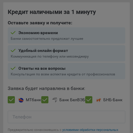
При этом, некоторые браузеры позволяют посещать
Кредит наличными за 1 минуту
интернет-сайты в режиме «Инкогнито», чтобы ограничить
хранимый на компьютере объем информации и
Оставьте заявку и получите:
автоматически удалять сессионные файлы cookie. Кроме
Экономию времени
того, субъект персональных данных может удалить ранее
Банки самостоятельно предложат лучшее
сохраненные файлов cookie выбрав соответствующую
опцию в истории браузера.
Удобный онлайн формат
Коммуникация по телефону или мессенджеру
Подробнее о параметрах управления можно ознакомиться,
перейдя по внешним ссылкам, ведущим на
Ответы на все вопросы
соответствующие страницы сайтов основных браузеров:
Консультация по всем аспектам кредита от профессионалов
Firefox
Заявка будет направлена в банки:
Chrome
Safari
МТбанк
Банк БелВЭБ
БНБ-Банк
Opera
Телефон
Microsoft Edge
Сохранить мои изменения
Internet Explorer
Предварительно ознакомившись с
условиями обработки персональных
Сохранить по умолчанию