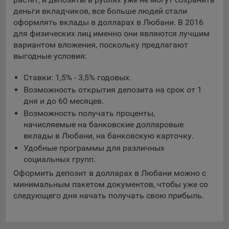
составить представление о тенденциях использования
деньги вкладчиков, все больше людей стали
сайта в целом. Общество использует информацию для
оформлять вклады в долларах в Любани. В 2016
анализа трафика на сайтах.
для физических лиц именно они являются лучшим
вариантом вложения, поскольку предлагают
9.5. Файлы cookie, применяемые для определения целевой
выгодные условия:
аудитории и в рекламных целях, например Яндекс.Метрика,
Google Analytics.
Ставки: 1,5% - 3,5% годовых.
Технические/Функциональные, хранятся не более года;
Возможность открытия депозита на срок от 1
дня и до 60 месяцев.
Необходимые для функционирования веб-аналитических
Возможность получать проценты,
платформ «Google Analytics», «Яндекс.Метрика»
начисляемые на банковские долларовые
(статистические), установлены на сервере Общества и не
вклады в Любани, на банковскую карточку.
передаются третьим лицам, часть из которых хранятся во
время пользования сайтом;
Удобные программы для различных
социальных групп.
Остальные - не более года.
Оформить депозит в долларах в Любани можно с
Отключение аналитических файлов cookie не позволяет
минимальным пакетом документов, чтобы уже со
определять предпочтения пользователей сайта, в том числе
следующего дня начать получать свою прибыль.
наиболее и наименее популярные страницы и принимать
меры по совершенствованию работы сайта исходя из
предпочтений пользователей.