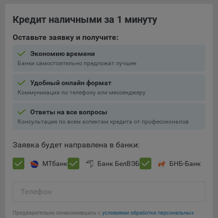
При этом, некоторые браузеры позволяют посещать
Кредит наличными за 1 минуту
интернет-сайты в режиме «Инкогнито», чтобы ограничить
хранимый на компьютере объем информации и
Оставьте заявку и получите:
автоматически удалять сессионные файлы cookie. Кроме
Экономию времени
того, субъект персональных данных может удалить ранее
Банки самостоятельно предложат лучшее
сохраненные файлов cookie выбрав соответствующую
опцию в истории браузера.
Удобный онлайн формат
Коммуникация по телефону или мессенджеру
Подробнее о параметрах управления можно ознакомиться,
перейдя по внешним ссылкам, ведущим на
Ответы на все вопросы
соответствующие страницы сайтов основных браузеров:
Консультация по всем аспектам кредита от профессионалов
Firefox
Заявка будет направлена в банки:
Chrome
Safari
МТбанк
Банк БелВЭБ
БНБ-Банк
Opera
Телефон
Microsoft Edge
Сохранить мои изменения
Internet Explorer
Предварительно ознакомившись с
условиями обработки персональных
Сохранить по умолчанию