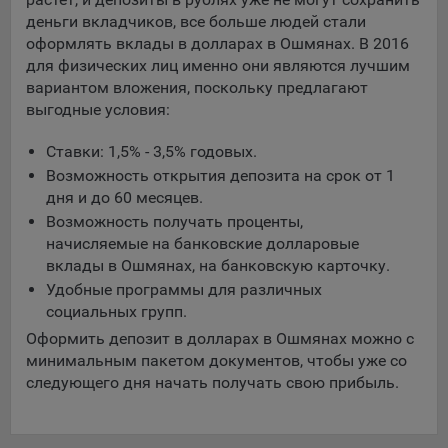
составить представление о тенденциях использования
деньги вкладчиков, все больше людей стали
сайта в целом. Общество использует информацию для
оформлять вклады в долларах в Ошмянах. В 2016
анализа трафика на сайтах.
для физических лиц именно они являются лучшим
вариантом вложения, поскольку предлагают
9.5. Файлы cookie, применяемые для определения целевой
выгодные условия:
аудитории и в рекламных целях, например Яндекс.Метрика,
Google Analytics.
Ставки: 1,5% - 3,5% годовых.
Технические/Функциональные, хранятся не более года;
Возможность открытия депозита на срок от 1
дня и до 60 месяцев.
Необходимые для функционирования веб-аналитических
Возможность получать проценты,
платформ «Google Analytics», «Яндекс.Метрика»
начисляемые на банковские долларовые
(статистические), установлены на сервере Общества и не
вклады в Ошмянах, на банковскую карточку.
передаются третьим лицам, часть из которых хранятся во
время пользования сайтом;
Удобные программы для различных
социальных групп.
Остальные - не более года.
Оформить депозит в долларах в Ошмянах можно с
Отключение аналитических файлов cookie не позволяет
минимальным пакетом документов, чтобы уже со
определять предпочтения пользователей сайта, в том числе
следующего дня начать получать свою прибыль.
наиболее и наименее популярные страницы и принимать
меры по совершенствованию работы сайта исходя из
предпочтений пользователей.