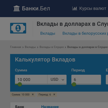
Банки
.Бел
Курсы валют
Вклады в долларах в Слу
ПОЛОЖЕ
Вклады
Вклады в белорусских 
Обще
удел
отве
Главная
Вклады
Вклады в Слуцке
Вклады в долларах в Слуцке
Утве
«По
Калькулятор Вкладов
перс
Бела
Сумма
Период
Е
«За
Поли
USD
осу
«ban
файл
×
×
Сумма: 10 000
Период: 6
проц
Банк
Название
Файл