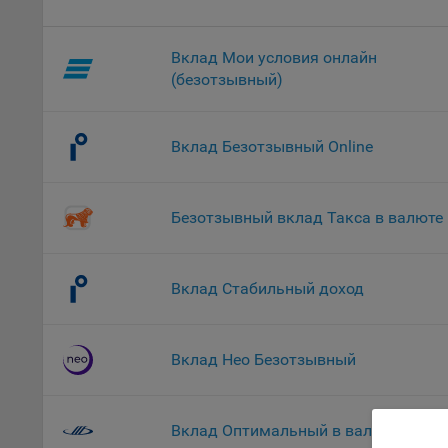
комп
указ
Вклад Мои условия онлайн
сове
выби
(безотзывный)
напр
Целя
Вклад Безотзывный Online
Обще
пер
На с
Безотзывный вклад Такса в валюте
сайт
(зад
Общ
Вклад Стабильный доход
(вкл
стат
поль
Вклад Нео Безотзывный
Обще
это 
файл
Вклад Оптимальный в валюте
На с