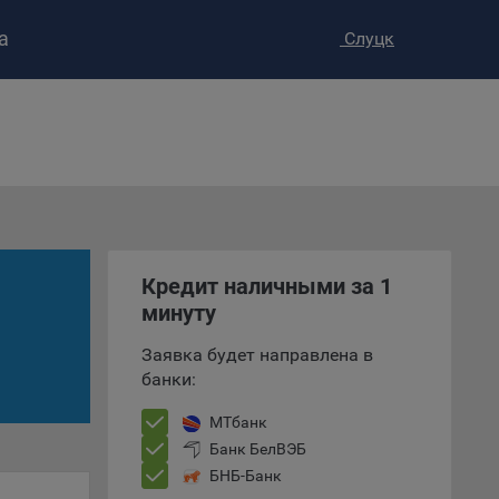
а
Слуцк
ство»
)
ке и
анных.
е
Кредит наличными за 1
и
ее –
минуту
Заявка будет направлена в
банки:
т
МТбанк
вать
Банк БелВЭБ
БНБ-Банк
е