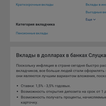
Краткосрочные вклады
Вклады в ин
5.1. О
Выгодные вк
5.2. П
Еще
Выгодные вк
их раб
Категория вкладчика
Вклады в до
5.3. С
Пенсионные вклады
дальне
5.4. С
9.1. Т
Вклады в долларах в банках Слуцк
регист
коммен
Поскольку инфляция в стране сегодня быстро раст
коррек
вкладчиков, все больше людей стали оформлять 
пользо
они являются лучшим вариантом вложения, поск
может 
уведом
Ставки: 1,5% - 3,5% годовых.
раздел
Возможность открытия депозита на срок от 1 д
9.2. Ф
Возможность получать проценты, начисляемые
Данные
карточку.
дополн