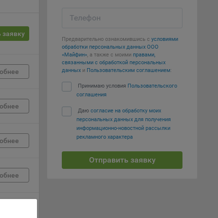
Телефон
вий,
 или
 заявку
йта,
Предварительно ознакомившись с
условиями
обработки персональных данных ООО
«Майфин»
, а также с моими
правами,
связанными с обработкой персональных
данных
и
Пользовательским соглашением
:
обнее
Принимаю условия
Пользовательского
соглашения
ваемые
обнее
Даю
согласие на обработку моих
ie
персональных данных для получения
информационно-новостной рассылки
рекламного характера
обнее
Отправить заявку
обнее
, если
ение
обнее