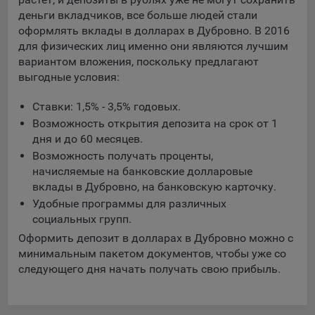
составить представление о тенденциях использования
деньги вкладчиков, все больше людей стали
сайта в целом. Общество использует информацию для
оформлять вклады в долларах в Дубровно. В 2016
анализа трафика на сайтах.
для физических лиц именно они являются лучшим
вариантом вложения, поскольку предлагают
9.5. Файлы cookie, применяемые для определения целевой
выгодные условия:
аудитории и в рекламных целях, например Яндекс.Метрика,
Google Analytics.
Ставки: 1,5% - 3,5% годовых.
Технические/Функциональные, хранятся не более года;
Возможность открытия депозита на срок от 1
дня и до 60 месяцев.
Необходимые для функционирования веб-аналитических
Возможность получать проценты,
платформ «Google Analytics», «Яндекс.Метрика»
начисляемые на банковские долларовые
(статистические), установлены на сервере Общества и не
вклады в Дубровно, на банковскую карточку.
передаются третьим лицам, часть из которых хранятся во
время пользования сайтом;
Удобные программы для различных
социальных групп.
Остальные - не более года.
Оформить депозит в долларах в Дубровно можно с
Отключение аналитических файлов cookie не позволяет
минимальным пакетом документов, чтобы уже со
определять предпочтения пользователей сайта, в том числе
следующего дня начать получать свою прибыль.
наиболее и наименее популярные страницы и принимать
меры по совершенствованию работы сайта исходя из
предпочтений пользователей.