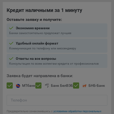
При этом, некоторые браузеры позволяют посещать
Кредит наличными за 1 минуту
интернет-сайты в режиме «Инкогнито», чтобы ограничить
хранимый на компьютере объем информации и
Оставьте заявку и получите:
автоматически удалять сессионные файлы cookie. Кроме
Экономию времени
того, субъект персональных данных может удалить ранее
Банки самостоятельно предложат лучшее
сохраненные файлов cookie выбрав соответствующую
опцию в истории браузера.
Удобный онлайн формат
Коммуникация по телефону или мессенджеру
Подробнее о параметрах управления можно ознакомиться,
перейдя по внешним ссылкам, ведущим на
Ответы на все вопросы
соответствующие страницы сайтов основных браузеров:
Консультация по всем аспектам кредита от профессионалов
Firefox
Заявка будет направлена в банки:
Chrome
Safari
МТбанк
Банк БелВЭБ
БНБ-Банк
Opera
Телефон
Microsoft Edge
Сохранить мои изменения
Internet Explorer
Предварительно ознакомившись с
условиями обработки персональных
Сохранить по умолчанию