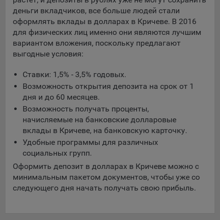
составить представление о тенденциях использования
деньги вкладчиков, все больше людей стали
сайта в целом. Общество использует информацию для
оформлять вклады в долларах в Кричеве. В 2016
анализа трафика на сайтах.
для физических лиц именно они являются лучшим
вариантом вложения, поскольку предлагают
9.5. Файлы cookie, применяемые для определения целевой
выгодные условия:
аудитории и в рекламных целях, например Яндекс.Метрика,
Google Analytics.
Ставки: 1,5% - 3,5% годовых.
Технические/Функциональные, хранятся не более года;
Возможность открытия депозита на срок от 1
дня и до 60 месяцев.
Необходимые для функционирования веб-аналитических
Возможность получать проценты,
платформ «Google Analytics», «Яндекс.Метрика»
начисляемые на банковские долларовые
(статистические), установлены на сервере Общества и не
вклады в Кричеве, на банковскую карточку.
передаются третьим лицам, часть из которых хранятся во
время пользования сайтом;
Удобные программы для различных
социальных групп.
Остальные - не более года.
Оформить депозит в долларах в Кричеве можно с
Отключение аналитических файлов cookie не позволяет
минимальным пакетом документов, чтобы уже со
определять предпочтения пользователей сайта, в том числе
следующего дня начать получать свою прибыль.
наиболее и наименее популярные страницы и принимать
меры по совершенствованию работы сайта исходя из
предпочтений пользователей.