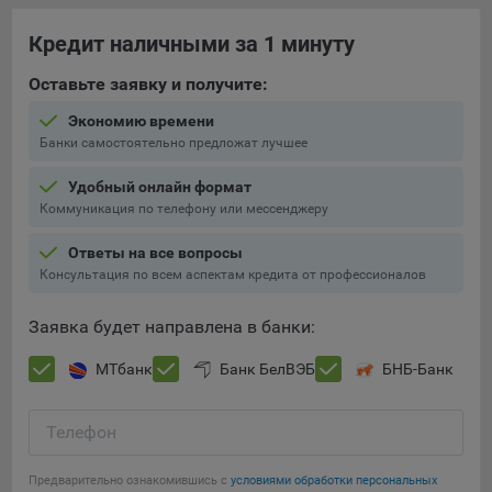
При этом, некоторые браузеры позволяют посещать
Кредит наличными за 1 минуту
интернет-сайты в режиме «Инкогнито», чтобы ограничить
хранимый на компьютере объем информации и
Оставьте заявку и получите:
автоматически удалять сессионные файлы cookie. Кроме
Экономию времени
того, субъект персональных данных может удалить ранее
Банки самостоятельно предложат лучшее
сохраненные файлов cookie выбрав соответствующую
опцию в истории браузера.
Удобный онлайн формат
Коммуникация по телефону или мессенджеру
Подробнее о параметрах управления можно ознакомиться,
перейдя по внешним ссылкам, ведущим на
Ответы на все вопросы
соответствующие страницы сайтов основных браузеров:
Консультация по всем аспектам кредита от профессионалов
Firefox
Заявка будет направлена в банки:
Chrome
Safari
МТбанк
Банк БелВЭБ
БНБ-Банк
Opera
Телефон
Microsoft Edge
Сохранить мои изменения
Internet Explorer
Предварительно ознакомившись с
условиями обработки персональных
Сохранить по умолчанию