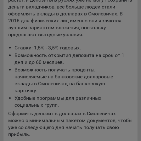
составить представление о тенденциях использования
деньги вкладчиков, все больше людей стали
сайта в целом. Общество использует информацию для
оформлять вклады в долларах в Смолевичах. В
анализа трафика на сайтах.
2016 для физических лиц именно они являются
лучшим вариантом вложения, поскольку
9.5. Файлы cookie, применяемые для определения целевой
предлагают выгодные условия:
аудитории и в рекламных целях, например Яндекс.Метрика,
Google Analytics.
Ставки: 1,5% - 3,5% годовых.
Технические/Функциональные, хранятся не более года;
Возможность открытия депозита на срок от 1
дня и до 60 месяцев.
Необходимые для функционирования веб-аналитических
Возможность получать проценты,
платформ «Google Analytics», «Яндекс.Метрика»
начисляемые на банковские долларовые
(статистические), установлены на сервере Общества и не
вклады в Смолевичах, на банковскую
передаются третьим лицам, часть из которых хранятся во
карточку.
время пользования сайтом;
Удобные программы для различных
Остальные - не более года.
социальных групп.
Отключение аналитических файлов cookie не позволяет
Оформить депозит в долларах в Смолевичах
определять предпочтения пользователей сайта, в том числе
можно с минимальным пакетом документов, чтобы
наиболее и наименее популярные страницы и принимать
уже со следующего дня начать получать свою
меры по совершенствованию работы сайта исходя из
прибыль.
предпочтений пользователей.