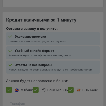
При этом, некоторые браузеры позволяют посещать
интернет-сайты в режиме «Инкогнито», чтобы ограничить
хранимый на компьютере объем информации и
Кредит наличными за 1 минуту
автоматически удалять сессионные файлы cookie. Кроме
того, субъект персональных данных может удалить ранее
Оставьте заявку и получите:
сохраненные файлов cookie выбрав соответствующую
Экономию времени
опцию в истории браузера.
Банки самостоятельно предложат лучшее
Подробнее о параметрах управления можно ознакомиться,
перейдя по внешним ссылкам, ведущим на
Удобный онлайн формат
соответствующие страницы сайтов основных браузеров:
Коммуникация по телефону или мессенджеру
Firefox
Ответы на все вопросы
Консультация по всем аспектам кредита от профессионалов
Chrome
Safari
Заявка будет направлена в банки:
Opera
МТбанк
Банк БелВЭБ
БНБ-Банк
Microsoft Edge
Internet Explorer
Телефон
Сохранить мои изменения