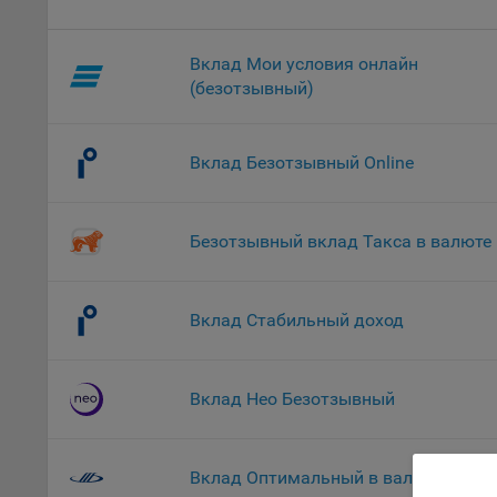
комп
указ
Вклад Мои условия онлайн
сове
выби
(безотзывный)
напр
Целя
Вклад Безотзывный Online
Обще
пер
На с
Безотзывный вклад Такса в валюте
сайт
(зад
Общ
Вклад Стабильный доход
(вкл
стат
поль
Вклад Нео Безотзывный
Обще
это 
файл
Вклад Оптимальный в валюте
На с