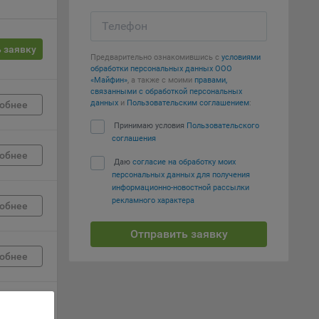
Телефон
вий,
 или
 заявку
йта,
Предварительно ознакомившись с
условиями
обработки персональных данных ООО
«Майфин»
, а также с моими
правами,
связанными с обработкой персональных
данных
и
Пользовательским соглашением
:
обнее
Принимаю условия
Пользовательского
соглашения
ваемые
обнее
Даю
согласие на обработку моих
ie
персональных данных для получения
информационно-новостной рассылки
рекламного характера
обнее
Отправить заявку
обнее
, если
ение
обнее