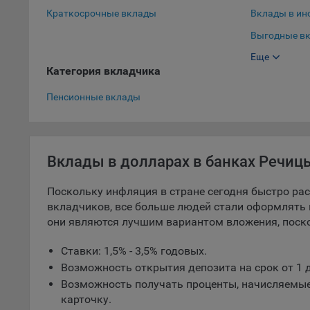
Краткосрочные вклады
Вклады в ин
5.1. О
Выгодные вк
5.2. П
Еще
Выгодные вк
их раб
Категория вкладчика
Вклады в до
5.3. С
Пенсионные вклады
дальне
5.4. С
9.1. Т
Вклады в долларах в банках Речиц
регист
коммен
Поскольку инфляция в стране сегодня быстро раст
коррек
вкладчиков, все больше людей стали оформлять 
пользо
они являются лучшим вариантом вложения, поск
может 
уведом
Ставки: 1,5% - 3,5% годовых.
раздел
Возможность открытия депозита на срок от 1 д
9.2. Ф
Возможность получать проценты, начисляемые
Данные
карточку.
дополн