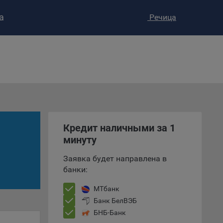
а
Речица
ство»
)
ке и
анных.
е
Кредит наличными за 1
и
ее –
минуту
Заявка будет направлена в
банки:
т
МТбанк
вать
Банк БелВЭБ
БНБ-Банк
е