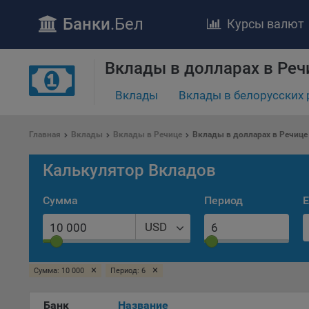
Банки
.Бел
Курсы валют
Вклады в долларах в Реч
ПОЛОЖЕ
Вклады
Вклады в белорусских 
Обще
удел
отве
Главная
Вклады
Вклады в Речице
Вклады в долларах в Речице
Утве
«По
Калькулятор Вкладов
перс
Бела
Сумма
Период
Е
«За
Поли
USD
осу
«ban
файл
×
×
Сумма: 10 000
Период: 6
проц
Банк
Название
Файл